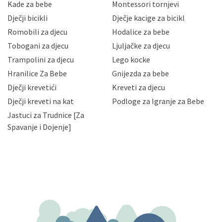
sigurnosnih mjera zaštite osobnih podataka od
Kade za bebe
Montessori tornjevi
neovlaštenog pristupa, zlouporabe, otkrivanja,
Dječji bicikli
Dječje kacige za bicikl
gubitka ili uništenja. Mae.hr štiti privatnost svojih
korisnika i posjetitelja web stranica, čuva povjerljivost
Romobili za djecu
Hodalice za bebe
Vaših osobnih podataka te omogućava pristup i
Tobogani za djecu
Ljuljačke za djecu
priopćavanje osobnih podataka samo onim svojim
zaposlenicima kojima su isti potrebni radi provedbe
Trampolini za djecu
Lego kocke
njihovih poslovnih aktivnosti, a trećim osobama samo u
Hranilice Za Bebe
Gnijezda za bebe
slučajevima koji su dozvoljeni zakonima. Napominjemo
da možete u svako doba, u potpunosti ili djelomice,
Dječji krevetići
Kreveti za djecu
bez naknade i objašnjenja odustati od dane privole i
Dječji kreveti na kat
Podloge za Igranje za Bebe
zatražiti prestanak aktivnosti obrade Vaših osobnih
Jastuci za Trudnice [Za
podataka. Opoziv privole možete podnijeti poštom na
gore navedenu adresu ili e-mailom na adresu:
Spavanje i Dojenje]