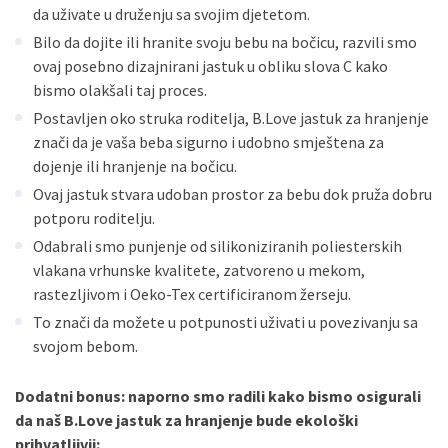
da uživate u druženju sa svojim djetetom.
Bilo da dojite ili hranite svoju bebu na bočicu, razvili smo
ovaj posebno dizajnirani jastuk u obliku slova C kako
bismo olakšali taj proces.
Postavljen oko struka roditelja, B.Love jastuk za hranjenje
znači da je vaša beba sigurno i udobno smještena za
dojenje ili hranjenje na bočicu.
Ovaj jastuk stvara udoban prostor za bebu dok pruža dobru
potporu roditelju.
Odabrali smo punjenje od silikoniziranih poliesterskih
vlakana vrhunske kvalitete, zatvoreno u mekom,
rastezljivom i Oeko-Tex certificiranom žerseju.
To znači da možete u potpunosti uživati ​​u povezivanju sa
svojom bebom.
Dodatni bonus: naporno smo radili kako bismo osigurali
da naš B.Love jastuk za hranjenje bude ekološki
prihvatljivij: