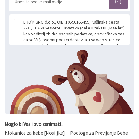
BRO'N BRO d.o.o., OIB: 10590165499, Kašinska cesta
27a , 10360 Sesvete, Hrvatska (dalje u tekstu „Mae.hr“)
kao Voditelj zbirke osobnih podataka, obavještava Vas
da se Vaši osobni podaci dostavljaju sa web stranice
www.mae.hr (dalje u tekstu „web stranice“) i da će biti
obrađeni. Prihvaćanjem ove Izjave smatra se da
slobodno i izričito dajete privolu za prikupljanje i daljnju
obradu Vaših osobnih podataka koje ustupate Mae.hr
putem ovih web stranica u svrhu odgovora i daljnje
komunikacije na Vaš upit poslan kroz kontakt obrazac.
Radi se o dobrovoljnom davanju podataka te ovu
Izjavu niste dužni prihvatiti odnosno niste dužni unositi
svoje osobne podatke u jednu od prijavnih
formi/obrazaca dostupnih na ovim web stranicama.
BRO'N BRO d.o.o. će s Vašim osobnim podacima
postupati sukladno Općoj uredbi o zaštiti podataka
koju možete pročitati ovdje, sukladno Politici
privatnosti i kolačića koju možete pročitati ovdje i
Moglo bi Vas i ovo zanimati..
sukladno drugim primjenjivim propisima Republike
Klokanice za bebe [Nosiljke]
Podloge za Previjanje Bebe
Hrvatske, a uvijek uz primjenu odgovarajućih tehničkih i