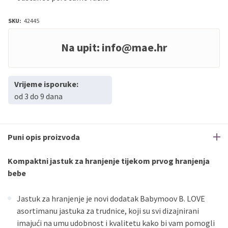
SKU:
42445
Na upit:
info@mae.hr
Vrijeme isporuke:
od 3 do 9 dana
Puni opis proizvoda
Kompaktni jastuk za hranjenje tijekom prvog hranjenja
bebe
Jastuk za hranjenje je novi dodatak Babymoov B. LOVE
asortimanu jastuka za trudnice, koji su svi dizajnirani
imajući na umu udobnost i kvalitetu kako bi vam pomogli