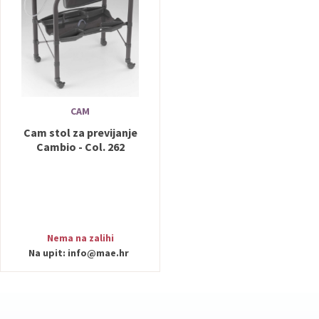
CAM
Cam stol za previjanje
Cambio - Col. 262
Nema na zalihi
Na upit:
info@mae.hr