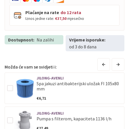
Plaćanje na rate
do 12 rata
Iznos jedne rate:
€37,50
mjesečno
Dostupnost:
PBZ
Na zalihi
Visa
Vrijeme isporuke:
do
12
rata
od 3 do 8 dana
PBZ
Visa Premium
do
12
rata
Erste
Diners
do
12
rata
Erste
Maestro
do
12
rata
Možda će vam se svidjeti i:
Erste
Master
do
12
rata
JILONG-AVENLI
Erste
Visa
do
12
rata
Spa jakuzi antibakterijski uložak FI 105x80
mm
Sve banke
Visa
Jednokratno
€6,71
Sve banke
Master
Jednokratno
JILONG-AVENLI
Sve banke
Maestro
Jednokratno
Pumpa s filterom, kapaciteta 1136 l/h
ECC
Discover
Jednokratno
€27,49