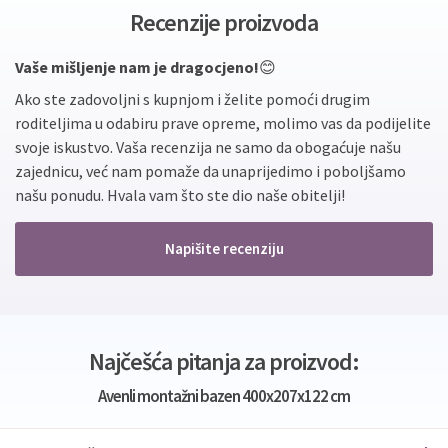
Recenzije proizvoda
Vaše mišljenje nam je dragocjeno!
😊
Ako ste zadovoljni s kupnjom i želite pomoći drugim
roditeljima u odabiru prave opreme, molimo vas da podijelite
svoje iskustvo. Vaša recenzija ne samo da obogaćuje našu
zajednicu, već nam pomaže da unaprijedimo i poboljšamo
našu ponudu. Hvala vam što ste dio naše obitelji!
Napišite recenziju
Najčešća pitanja za proizvod:
Avenli montažni bazen 400x207x122 cm