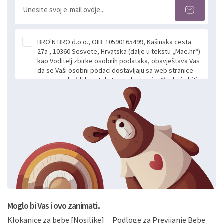
BRO'N BRO d.o.o., OIB: 10590165499, Kašinska cesta
27a , 10360 Sesvete, Hrvatska (dalje u tekstu „Mae.hr“)
kao Voditelj zbirke osobnih podataka, obavještava Vas
da se Vaši osobni podaci dostavljaju sa web stranice
www.mae.hr (dalje u tekstu „web stranice“) i da će biti
obrađeni. Prihvaćanjem ove Izjave smatra se da
slobodno i izričito dajete privolu za prikupljanje i daljnju
obradu Vaših osobnih podataka koje ustupate Mae.hr
putem ovih web stranica u svrhu odgovora i daljnje
komunikacije na Vaš upit poslan kroz kontakt obrazac.
Radi se o dobrovoljnom davanju podataka te ovu
Izjavu niste dužni prihvatiti odnosno niste dužni unositi
svoje osobne podatke u jednu od prijavnih
formi/obrazaca dostupnih na ovim web stranicama.
BRO'N BRO d.o.o. će s Vašim osobnim podacima
postupati sukladno Općoj uredbi o zaštiti podataka
koju možete pročitati ovdje, sukladno Politici
privatnosti i kolačića koju možete pročitati ovdje i
Moglo bi Vas i ovo zanimati..
sukladno drugim primjenjivim propisima Republike
Klokanice za bebe [Nosiljke]
Podloge za Previjanje Bebe
Hrvatske, a uvijek uz primjenu odgovarajućih tehničkih i