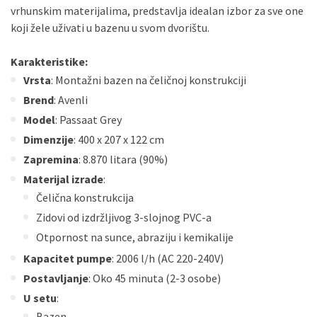
vrhunskim materijalima, predstavlja idealan izbor za sve one
koji žele uživati u bazenu u svom dvorištu.
Karakteristike:
Vrsta
: Montažni bazen na čeličnoj konstrukciji
Brend
: Avenli
Model
: Passaat Grey
Dimenzije
: 400 x 207 x 122 cm
Zapremina
: 8.870 litara (90%)
Materijal izrade
:
Čelična konstrukcija
Zidovi od izdržljivog 3-slojnog PVC-a
Otpornost na sunce, abraziju i kemikalije
Kapacitet pumpe
: 2006 l/h (AC 220-240V)
Postavljanje
: Oko 45 minuta (2-3 osobe)
U setu
:
Bazen