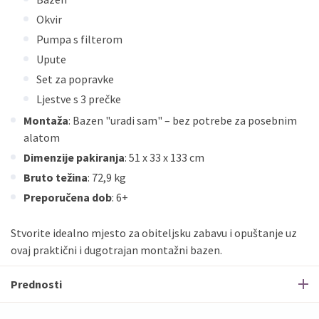
Okvir
Pumpa s filterom
Upute
Set za popravke
Ljestve s 3 prečke
Montaža
: Bazen "uradi sam" – bez potrebe za posebnim
alatom
Dimenzije pakiranja
: 51 x 33 x 133 cm
Bruto težina
: 72,9 kg
Preporučena dob
: 6+
Stvorite idealno mjesto za obiteljsku zabavu i opuštanje uz
ovaj praktični i dugotrajan montažni bazen.
Prednosti