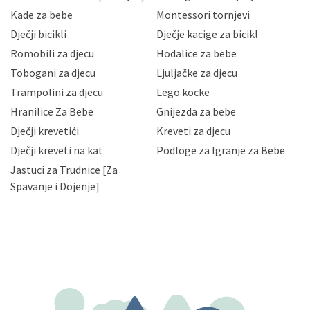
sigurnosnih mjera zaštite osobnih podataka od
Kade za bebe
Montessori tornjevi
neovlaštenog pristupa, zlouporabe, otkrivanja,
Dječji bicikli
Dječje kacige za bicikl
gubitka ili uništenja. Mae.hr štiti privatnost svojih
korisnika i posjetitelja web stranica, čuva povjerljivost
Romobili za djecu
Hodalice za bebe
Vaših osobnih podataka te omogućava pristup i
Tobogani za djecu
Ljuljačke za djecu
priopćavanje osobnih podataka samo onim svojim
zaposlenicima kojima su isti potrebni radi provedbe
Trampolini za djecu
Lego kocke
njihovih poslovnih aktivnosti, a trećim osobama samo u
Hranilice Za Bebe
Gnijezda za bebe
slučajevima koji su dozvoljeni zakonima. Napominjemo
da možete u svako doba, u potpunosti ili djelomice,
Dječji krevetići
Kreveti za djecu
bez naknade i objašnjenja odustati od dane privole i
Dječji kreveti na kat
Podloge za Igranje za Bebe
zatražiti prestanak aktivnosti obrade Vaših osobnih
Jastuci za Trudnice [Za
podataka. Opoziv privole možete podnijeti poštom na
gore navedenu adresu ili e-mailom na adresu:
Spavanje i Dojenje]