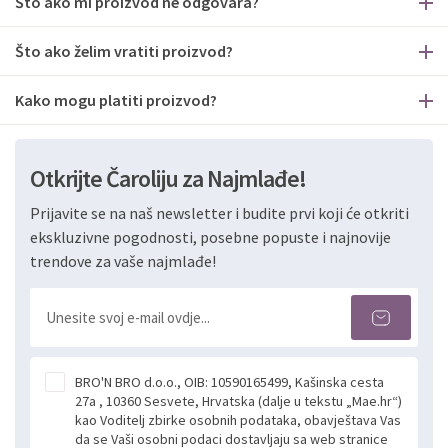
Što ako mi proizvod ne odgovara?
Što ako želim vratiti proizvod?
Kako mogu platiti proizvod?
Otkrijte Čaroliju za Najmlađe!
Prijavite se na naš newsletter i budite prvi koji će otkriti
ekskluzivne pogodnosti, posebne popuste i najnovije
trendove za vaše najmlađe!
BRO'N BRO d.o.o., OIB: 10590165499, Kašinska cesta
27a , 10360 Sesvete, Hrvatska (dalje u tekstu „Mae.hr“)
kao Voditelj zbirke osobnih podataka, obavještava Vas
da se Vaši osobni podaci dostavljaju sa web stranice