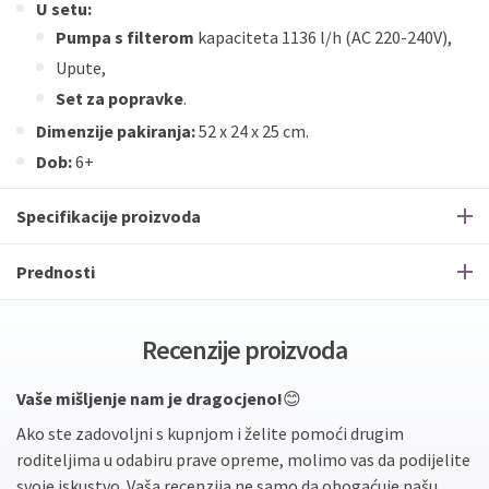
U setu:
Pumpa s filterom
kapaciteta 1136 l/h (AC 220-240V),
Upute,
Set za popravke
.
Dimenzije pakiranja:
52 x 24 x 25 cm.
Dob:
6+
Specifikacije proizvoda
Prednosti
Recenzije proizvoda
Vaše mišljenje nam je dragocjeno!
😊
Ako ste zadovoljni s kupnjom i želite pomoći drugim
roditeljima u odabiru prave opreme, molimo vas da podijelite
svoje iskustvo. Vaša recenzija ne samo da obogaćuje našu