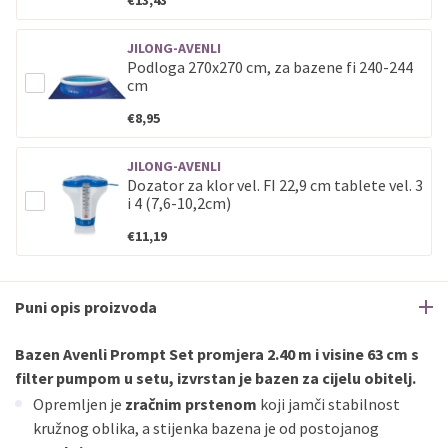
€13,43
JILONG-AVENLI
Podloga 270x270 cm, za bazene fi 240-244
cm
€8,95
JILONG-AVENLI
Dozator za klor vel. FI 22,9 cm tablete vel. 3
i 4 (7,6-10,2cm)
€11,19
Puni opis proizvoda
Bazen Avenli Prompt Set promjera 2.40 m i visine 63 cm s
filter pumpom u setu, izvrstan je bazen za cijelu obitelj.
Opremljen je
zračnim prstenom
koji jamči stabilnost
kružnog oblika, a stijenka bazena je od postojanog