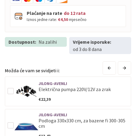
Plaćanje na rate
do 12 rata
Iznos jedne rate:
€4,50
mjesečno
Dostupnost:
PBZ
Na zalihi
Visa
Vrijeme isporuke:
do
12
rata
od 3 do 8 dana
PBZ
Visa Premium
do
12
rata
Erste
Diners
do
12
rata
Erste
Maestro
do
12
rata
Možda će vam se svidjeti i:
Erste
Master
do
12
rata
JILONG-AVENLI
Erste
Visa
do
12
rata
Električna pumpa 220V/12V za zrak
€22,39
Sve banke
Visa
Jednokratno
Sve banke
Master
Jednokratno
JILONG-AVENLI
Sve banke
Maestro
Jednokratno
Podloga 330x330 cm, za bazene fi 300-305
cm
ECC
Discover
Jednokratno