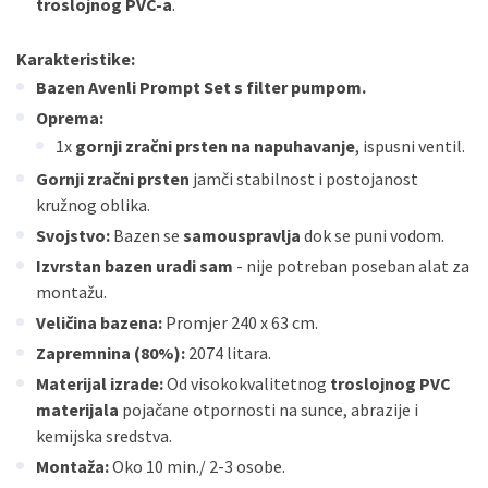
troslojnog PVC-a
.
Karakteristike:
Bazen Avenli Prompt Set s filter pumpom.
Oprema:
1x
gornji zračni prsten na napuhavanje
, ispusni ventil.
Gornji zračni prsten
jamči stabilnost i postojanost
kružnog oblika.
Svojstvo:
Bazen se
samouspravlja
dok se puni vodom.
Izvrstan bazen uradi sam
- nije potreban poseban alat za
montažu.
Veličina bazena:
Promjer 240 x 63 cm.
Zapremnina (80%):
2074 litara.
Materijal izrade:
Od visokokvalitetnog
troslojnog PVC
materijala
pojačane otpornosti na sunce, abrazije i
kemijska sredstva.
Montaža:
Oko 10 min./ 2-3 osobe.