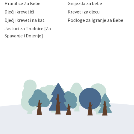
Hranilice Za Bebe
Gnijezda za bebe
slučajevima koji su dozvoljeni zakonima. Napominjemo
da možete u svako doba, u potpunosti ili djelomice,
Dječji krevetići
Kreveti za djecu
bez naknade i objašnjenja odustati od dane privole i
Dječji kreveti na kat
Podloge za Igranje za Bebe
zatražiti prestanak aktivnosti obrade Vaših osobnih
Jastuci za Trudnice [Za
podataka. Opoziv privole možete podnijeti poštom na
gore navedenu adresu ili e-mailom na adresu:
Spavanje i Dojenje]