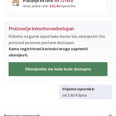
Plaćanje na rate
do 12 rata
Iznos jedne rate:
€22,42
mjesečno
PBZ
Visa
do
12
rata
Proizvod je trenutno nedostupan
PBZ
Visa Premium
do
12
rata
Kliknite na gumb ispod kako bismo Vas obavijestili čim
Erste
Diners
do
12
rata
proizvod ponovno postane dostupan.
Erste
Maestro
do
12
rata
Samo registrirani korisnici mogu zaprimiti
Erste
Master
do
12
rata
obavijesti.
Erste
Visa
do
12
rata
Obavijestite me kada bude dostupno
Sve banke
Visa
Jednokratno
Sve banke
Master
Jednokratno
Vrijeme isporuke:
Sve banke
Maestro
Jednokratno
od 3 do 8 dana
ECC
Discover
Jednokratno
Puni opis proizvoda