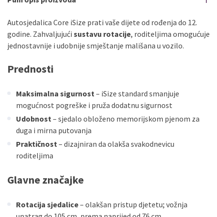
Autosjedalica Core iSize prati vaše dijete od rođenja do 12.
godine. Zahvaljujući
sustavu rotacije
, roditeljima omogućuje
jednostavnije i udobnije smještanje mališana u vozilo.
Prednosti
Maksimalna sigurnost
– iSize standard smanjuje
mogućnost pogreške i pruža dodatnu sigurnost
Udobnost
– sjedalo obloženo memorijskom pjenom za
duga i mirna putovanja
Praktičnost
– dizajniran da olakša svakodnevicu
roditeljima
Glavne značajke
Rotacija sjedalice
– olakšan pristup djetetu; vožnja
unatrag do 105 cm, prema naprijed od 76 cm