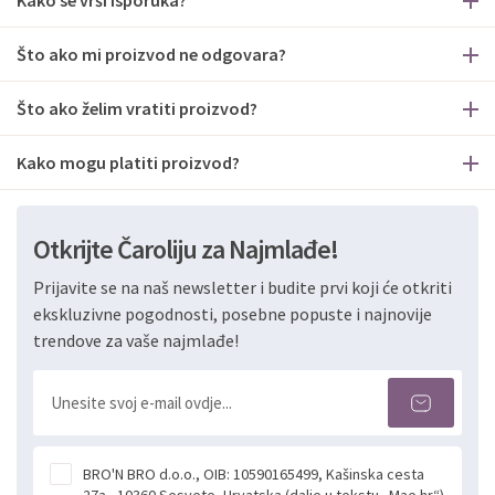
Kako se vrši isporuka?
Što ako mi proizvod ne odgovara?
Što ako želim vratiti proizvod?
Kako mogu platiti proizvod?
Otkrijte Čaroliju za Najmlađe!
Prijavite se na naš newsletter i budite prvi koji će otkriti
ekskluzivne pogodnosti, posebne popuste i najnovije
trendove za vaše najmlađe!
BRO'N BRO d.o.o., OIB: 10590165499, Kašinska cesta