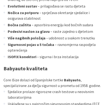
Evolutivni sustav
– prilagođava se rastu djeteta
Nožica za potporu
– sprječava okretanje sjedalice i
osigurava stabilnost
Bočna zaštita
– apsorbira energiju kod bočnih sudara
Podesivi naslon za glavu
– raste zajedno s djetetom
Više nagibnih položaja
– udobnost u svakom trenutku
Sigurnosni pojas u 5 točaka
– ravnomjerna raspodjela
opterećenja
ISOFIX konektori
– sigurna i brza instalacija
Babyauto kvaliteta
Core iSize dolazi od španjolske tvrtke
Babyauto
,
specijalizirane za dječju sigurnost u prometu od 1958. godine.
Sjedalice prolaze rigorozne crash testove u neovisnim
laboratorijima
Usklađene su s najstrožim sigurnosnim standardima (ECE