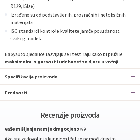
R129, iSize)
Izrađene su od podstavljenih, prozračnih i netoksičnih
materijala
ISO standardi kontrole kvalitete jamče pouzdanost
svakog modela
Babyauto sjedalice razvijaju se i testiraju kako bi pružile
maksimalnu sigurnost i udobnost za djecu u vožnji
.
Specifikacije proizvoda
Prednosti
Recenzije proizvoda
Vaše mišljenje nam je dragocjeno!
😊
Ako ste zadovoljni s kupnjom i želite pomoći drugim