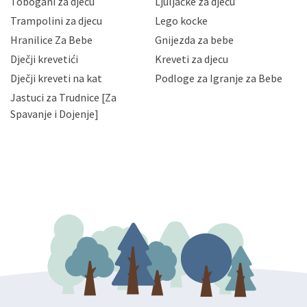
Tobogani za djecu
Ljuljačke za djecu
priopćavanje osobnih podataka samo onim svojim
zaposlenicima kojima su isti potrebni radi provedbe
Trampolini za djecu
Lego kocke
njihovih poslovnih aktivnosti, a trećim osobama samo u
Hranilice Za Bebe
Gnijezda za bebe
slučajevima koji su dozvoljeni zakonima. Napominjemo
da možete u svako doba, u potpunosti ili djelomice,
Dječji krevetići
Kreveti za djecu
bez naknade i objašnjenja odustati od dane privole i
Dječji kreveti na kat
Podloge za Igranje za Bebe
zatražiti prestanak aktivnosti obrade Vaših osobnih
Jastuci za Trudnice [Za
podataka. Opoziv privole možete podnijeti poštom na
gore navedenu adresu ili e-mailom na adresu:
Spavanje i Dojenje]