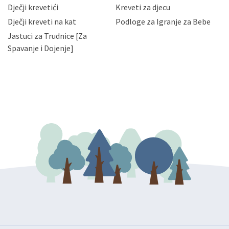
da možete u svako doba, u potpunosti ili djelomice,
Dječji krevetići
Kreveti za djecu
bez naknade i objašnjenja odustati od dane privole i
Dječji kreveti na kat
Podloge za Igranje za Bebe
zatražiti prestanak aktivnosti obrade Vaših osobnih
Jastuci za Trudnice [Za
podataka. Opoziv privole možete podnijeti poštom na
gore navedenu adresu ili e-mailom na adresu:
Spavanje i Dojenje]