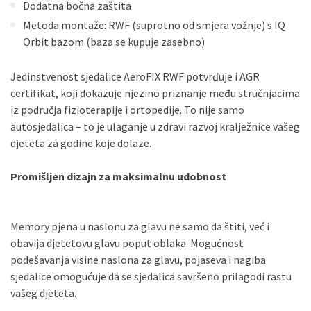
Dodatna bočna zaštita
Metoda montaže: RWF (suprotno od smjera vožnje) s IQ
Orbit bazom (baza se kupuje zasebno)
Jedinstvenost sjedalice AeroFIX RWF potvrđuje i AGR
certifikat, koji dokazuje njezino priznanje među stručnjacima
iz područja fizioterapije i ortopedije. To nije samo
autosjedalica – to je ulaganje u zdravi razvoj kralježnice vašeg
djeteta za godine koje dolaze.
Promišljen dizajn za maksimalnu udobnost
Memory pjena u naslonu za glavu ne samo da štiti, već i
obavija djetetovu glavu poput oblaka. Mogućnost
podešavanja visine naslona za glavu, pojaseva i nagiba
sjedalice omogućuje da se sjedalica savršeno prilagodi rastu
vašeg djeteta.