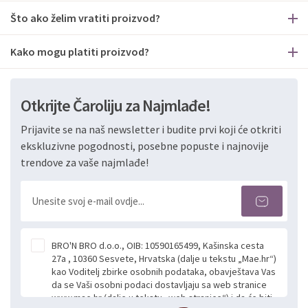
Što ako želim vratiti proizvod?
Kako mogu platiti proizvod?
Otkrijte Čaroliju za Najmlađe!
Prijavite se na naš newsletter i budite prvi koji će otkriti
ekskluzivne pogodnosti, posebne popuste i najnovije
trendove za vaše najmlađe!
BRO'N BRO d.o.o., OIB: 10590165499, Kašinska cesta
27a , 10360 Sesvete, Hrvatska (dalje u tekstu „Mae.hr“)
kao Voditelj zbirke osobnih podataka, obavještava Vas
da se Vaši osobni podaci dostavljaju sa web stranice
www.mae.hr (dalje u tekstu „web stranice“) i da će biti