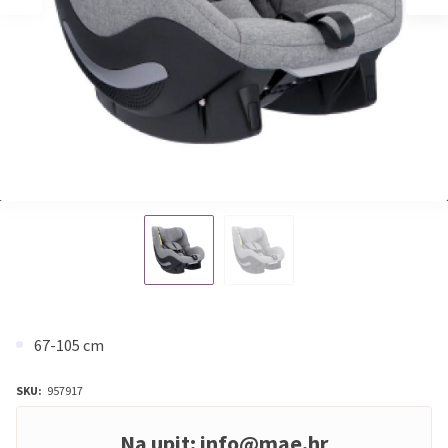
67-105 cm
SKU:
957917
Na upit:
info@mae.hr