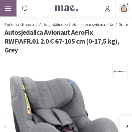
0
Početna stranica
/
Autosjedalice
za bebe i djecu svih uzrasta
/
Grupe a
Autosjedalica Avionaut AeroFix
RWF/AFR.01 2.0 C 67-105 cm (0-17,5 kg),
Grey