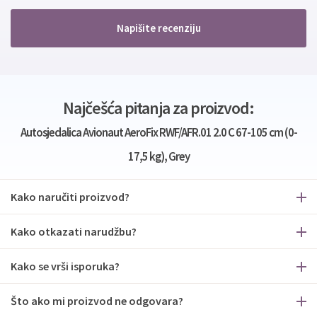
Napišite recenziju
Najčešća pitanja za proizvod:
Autosjedalica Avionaut AeroFix RWF/AFR.01 2.0 C 67-105 cm (0-
17,5 kg), Grey
Kako naručiti proizvod?
Kako otkazati narudžbu?
Kako se vrši isporuka?
Što ako mi proizvod ne odgovara?