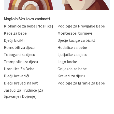
BRO'N BRO d.o.o. će s Vašim osobnim podacima
postupati sukladno Općoj uredbi o zaštiti podataka
koju možete pročitati ovdje, sukladno Politici
privatnosti i kolačića koju možete pročitati ovdje i
Moglo bi Vas i ovo zanimati..
sukladno drugim primjenjivim propisima Republike
Klokanice za bebe [Nosiljke]
Podloge za Previjanje Bebe
Hrvatske, a uvijek uz primjenu odgovarajućih tehničkih i
sigurnosnih mjera zaštite osobnih podataka od
Kade za bebe
Montessori tornjevi
neovlaštenog pristupa, zlouporabe, otkrivanja,
Dječji bicikli
Dječje kacige za bicikl
gubitka ili uništenja. Mae.hr štiti privatnost svojih
korisnika i posjetitelja web stranica, čuva povjerljivost
Romobili za djecu
Hodalice za bebe
Vaših osobnih podataka te omogućava pristup i
Tobogani za djecu
Ljuljačke za djecu
priopćavanje osobnih podataka samo onim svojim
zaposlenicima kojima su isti potrebni radi provedbe
Trampolini za djecu
Lego kocke
njihovih poslovnih aktivnosti, a trećim osobama samo u
Hranilice Za Bebe
Gnijezda za bebe
slučajevima koji su dozvoljeni zakonima. Napominjemo
da možete u svako doba, u potpunosti ili djelomice,
Dječji krevetići
Kreveti za djecu
bez naknade i objašnjenja odustati od dane privole i
Dječji kreveti na kat
Podloge za Igranje za Bebe
zatražiti prestanak aktivnosti obrade Vaših osobnih
Jastuci za Trudnice [Za
podataka. Opoziv privole možete podnijeti poštom na
gore navedenu adresu ili e-mailom na adresu:
Spavanje i Dojenje]