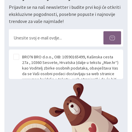
Prijavite se na naš newsletter i budite prvi koji će otkriti
ekskluzivne pogodnosti, posebne popuste i najnovije
trendove za vaše najmlađe!
BRO'N BRO d.o.o., OIB: 10590165499, Kašinska cesta
27a , 10360 Sesvete, Hrvatska (dalje u tekstu „Mae.hr“)
kao Voditelj zbirke osobnih podataka, obavještava Vas
da se Vaši osobni podaci dostavljaju sa web stranice
www.mae.hr (dalje u tekstu „web stranice“) i da će biti
obrađeni. Prihvaćanjem ove Izjave smatra se da
slobodno i izričito dajete privolu za prikupljanje i daljnju
obradu Vaših osobnih podataka koje ustupate Mae.hr
putem ovih web stranica u svrhu odgovora i daljnje
komunikacije na Vaš upit poslan kroz kontakt obrazac.
Radi se o dobrovoljnom davanju podataka te ovu
Izjavu niste dužni prihvatiti odnosno niste dužni unositi
svoje osobne podatke u jednu od prijavnih
formi/obrazaca dostupnih na ovim web stranicama.