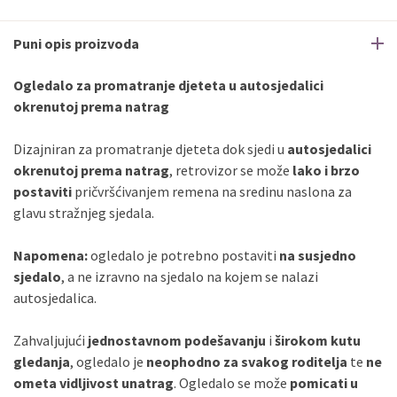
Puni opis proizvoda
Ogledalo za promatranje djeteta u autosjedalici
okrenutoj prema natrag
Dizajniran za promatranje djeteta dok sjedi u
autosjedalici
okrenutoj prema natrag
, retrovizor se može
lako i brzo
postaviti
pričvršćivanjem remena na sredinu naslona za
glavu stražnjeg sjedala.
Napomena:
ogledalo je potrebno postaviti
na susjedno
sjedalo
, a ne izravno na sjedalo na kojem se nalazi
autosjedalica.
Zahvaljujući
jednostavnom podešavanju
i
širokom kutu
gledanja
, ogledalo je
neophodno za svakog roditelja
te
ne
ometa vidljivost unatrag
. Ogledalo se može
pomicati u