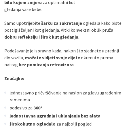
bilo kojem smjeru
za optimalni kut
gledanja vaše bebe.
Samo upotrijebite
šarku za zakretanje
ogledala kako biste
postigli željeni kut gledanja. Vitki konveksni oblik pruža
dobru refleksiju
i
širok kut gledanja
.
Podešavanje je ispravno kada, nakon što sjednete u prednji
dio vozila,
možete vidjeti svoje dijete
okrenuto prema
natrag
bez pomicanja retrovizora
.
Značajke:
jednostavno pričvršćivanje na naslon za glavu ugrađenim
remenima
podesivo za
360°
jednostavna ugradnja i uklanjanje bez alata
širokokutno ogledalo
za najbolji pogled