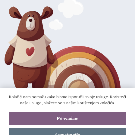
Kolačići nam pomažu kako bismo isporučili svoje usluge. Koristeći
naše usluge, slažete se s našim korištenjem kolačića.
Autorska prava; 2026 mae.hr. Sva prava pridržana.
Web shop izradio:
unamente.agency
Prihvaćam
Pratite nas
Saznajte više
Dodajte u košaricu