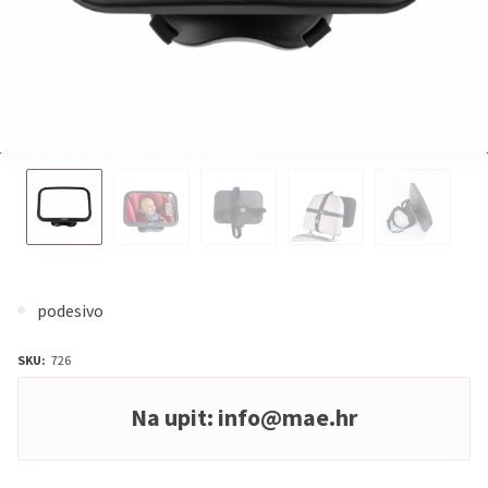
podesivo
SKU:
726
Na upit:
info@mae.hr