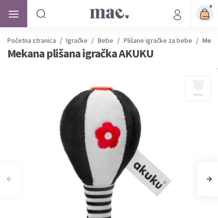
0
Početna stranica
/
Igračke
/
Bebe
/
Plišane igračke za bebe
/
Mekan
Mekana plišana igračka AKUKU