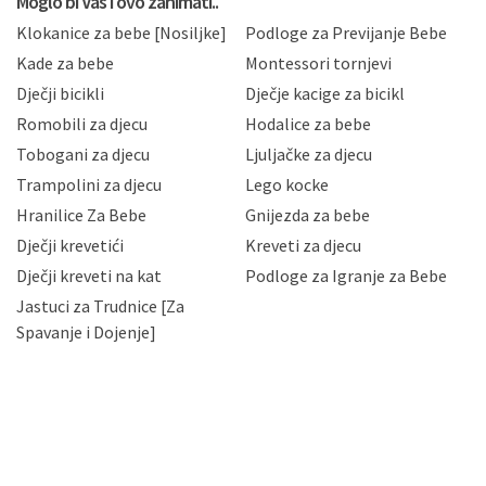
Moglo bi Vas i ovo zanimati..
sukladno drugim primjenjivim propisima Republike
Klokanice za bebe [Nosiljke]
Podloge za Previjanje Bebe
Hrvatske, a uvijek uz primjenu odgovarajućih tehničkih i
sigurnosnih mjera zaštite osobnih podataka od
Kade za bebe
Montessori tornjevi
neovlaštenog pristupa, zlouporabe, otkrivanja,
Dječji bicikli
Dječje kacige za bicikl
gubitka ili uništenja. Mae.hr štiti privatnost svojih
korisnika i posjetitelja web stranica, čuva povjerljivost
Romobili za djecu
Hodalice za bebe
Vaših osobnih podataka te omogućava pristup i
Tobogani za djecu
Ljuljačke za djecu
priopćavanje osobnih podataka samo onim svojim
zaposlenicima kojima su isti potrebni radi provedbe
Trampolini za djecu
Lego kocke
njihovih poslovnih aktivnosti, a trećim osobama samo u
Hranilice Za Bebe
Gnijezda za bebe
slučajevima koji su dozvoljeni zakonima. Napominjemo
da možete u svako doba, u potpunosti ili djelomice,
Dječji krevetići
Kreveti za djecu
bez naknade i objašnjenja odustati od dane privole i
Dječji kreveti na kat
Podloge za Igranje za Bebe
zatražiti prestanak aktivnosti obrade Vaših osobnih
Jastuci za Trudnice [Za
podataka. Opoziv privole možete podnijeti poštom na
gore navedenu adresu ili e-mailom na adresu:
Spavanje i Dojenje]