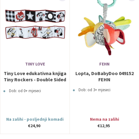
TINY LOVE
FEHN
Tiny Love edukativna knjiga
Lopta, DoBabyDoo 049152
Tiny Rockers - Double Sided
FEHN
First Book
Dob: od 3+ mjeseci
Dob: od 0+ mjeseci
Na zalihi - posljednji komadi
Nema na zalihi
€24,90
€12,95