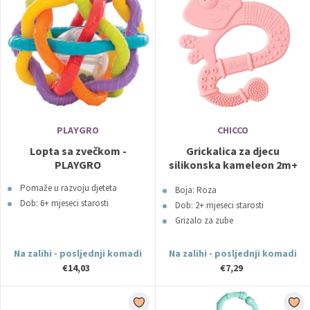
PLAYGRO
CHICCO
Lopta sa zvečkom -
Grickalica za djecu
PLAYGRO
silikonska kameleon 2m+
roza CHICCO
Pomaže u razvoju djeteta
Boja: Roza
Dob: 6+ mjeseci starosti
Dob: 2+ mjeseci starosti
Grizalo za zube
Na zalihi - posljednji komadi
Na zalihi - posljednji komadi
€14,03
€7,29