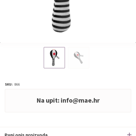
SKU:
866
Na upit:
info@mae.hr
Puni opis proizvoda