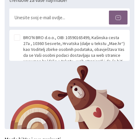
trendove za vaše najmlađe!
BRO'N BRO d.o.o., OIB: 10590165499, Kašinska cesta
27a , 10360 Sesvete, Hrvatska (dalje u tekstu „Mae.hr“)
kao Voditelj zbirke osobnih podataka, obavještava Vas
da se Vaši osobni podaci dostavljaju sa web stranice
www.mae.hr (dalje u tekstu „web stranice“) i da će biti
obrađeni. Prihvaćanjem ove Izjave smatra se da
slobodno i izričito dajete privolu za prikupljanje i daljnju
obradu Vaših osobnih podataka koje ustupate Mae.hr
putem ovih web stranica u svrhu odgovora i daljnje
komunikacije na Vaš upit poslan kroz kontakt obrazac.
Radi se o dobrovoljnom davanju podataka te ovu
Izjavu niste dužni prihvatiti odnosno niste dužni unositi
svoje osobne podatke u jednu od prijavnih
formi/obrazaca dostupnih na ovim web stranicama.
BRO'N BRO d.o.o. će s Vašim osobnim podacima
postupati sukladno Općoj uredbi o zaštiti podataka
koju možete pročitati ovdje, sukladno Politici
privatnosti i kolačića koju možete pročitati ovdje i