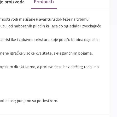
Prednosti
ije proizvoda
vnosti vodi mališane u avanturu dok leže na trbuhu.
utu, od naboranih pilećih krilaca do ogledala i zveckajuće
eristike i zabavne teksture koje potiču bebina osjetila i
mene igračke visoke kvalitete, s elegantnim bojama,
uropskim direktivama, a proizvode se bez dječjeg rada i na
liester; punjeno sa poliestrom.