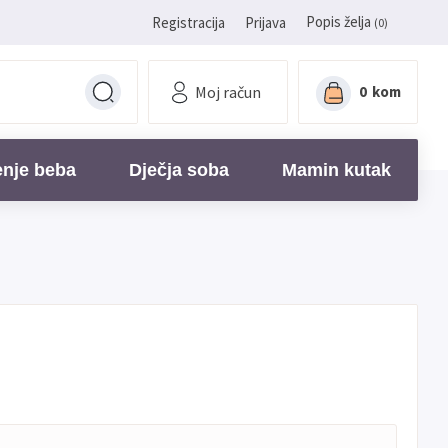
Popis želja
Registracija
Prijava
(0)
Moj račun
0
kom
enje beba
Dječja soba
Mamin kutak