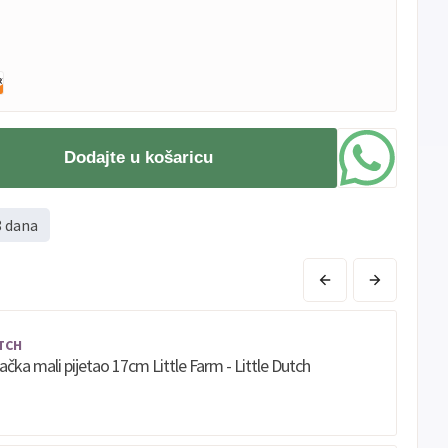
Dodajte u košaricu
8 dana
TCH
račka mali pijetao 17cm Little Farm - Little Dutch