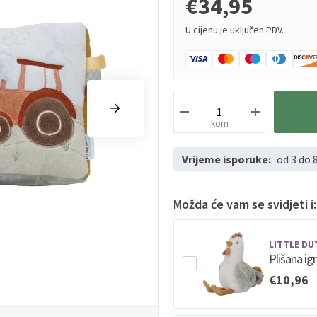
€34,95
U cijenu je uključen PDV.
kom
Vrijeme isporuke:
od 3 do 
Možda će vam se svidjeti i:
LITTLE DU
Plišana ig
€10,96