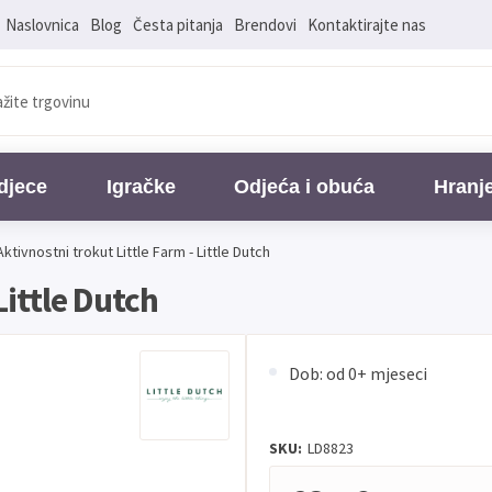
Naslovnica
Blog
Česta pitanja
Brendovi
Kontaktirajte nas
djece
Igračke
Odjeća i obuća
Hranj
Aktivnostni trokut Little Farm - Little Dutch
Little Dutch
Dob: od 0+ mjeseci
SKU:
LD8823