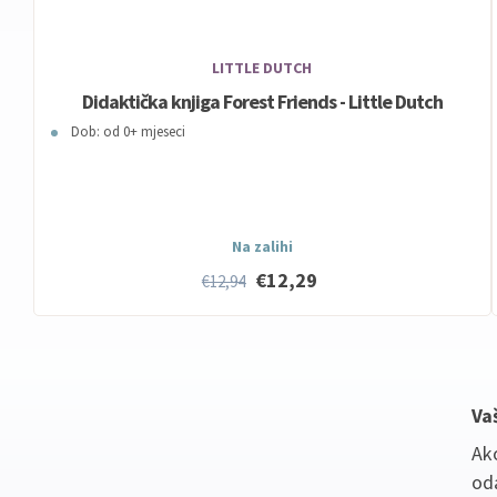
LITTLE DUTCH
Didaktička knjiga Forest Friends - Little Dutch
Dob: od 0+ mjeseci
Na zalihi
€12,29
€12,94
Va
Ako
oda