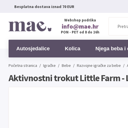
Besplatna dostava iznad 70 EUR
Webshop podrška
info@mae.hr
PON - PET od 8 do 16h
Autosjedalice
Kolica
Njega beba i 
Početna stranica
/
Igračke
/
Bebe
/
Razvojne igračke za bebe
/
Aktivnostni trokut Little Farm - 