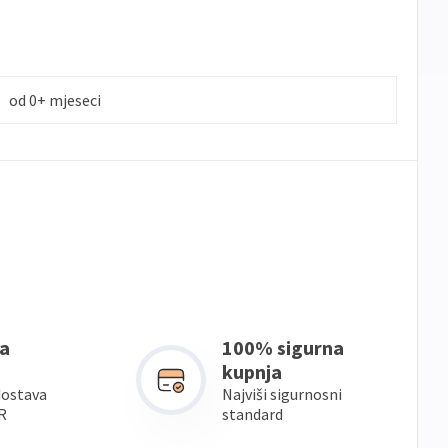
od 0+ mjeseci
a
100% sigurna
kupnja
dostava
Najviši sigurnosni
R
standard