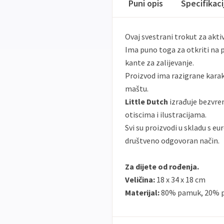
Puni opis
Specifikac
Ovaj svestrani trokut za akti
Ima puno toga za otkriti na p
kante za zalijevanje.
Proizvod ima razigrane karakt
maštu.
Little Dutch
izrađuje bezvre
otiscima i ilustracijama.
Svi su proizvodi u skladu s e
društveno odgovoran način.
Za dijete od rođenja.
Veličina:
18 x 34 x 18 cm
Materijal:
80% pamuk, 20% po