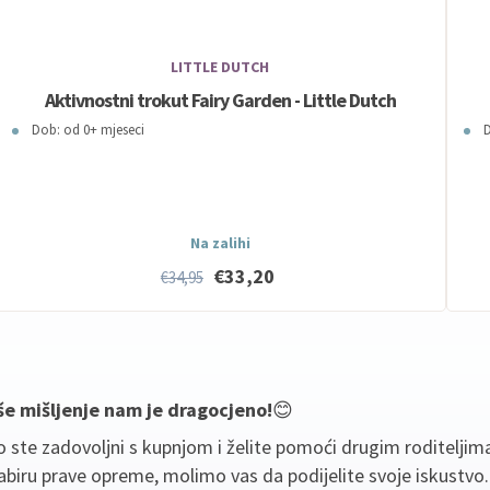
LITTLE DUTCH
Aktivnostni trokut Fairy Garden - Little Dutch
Dob: od 0+ mjeseci
D
Na zalihi
€33,20
€34,95
še mišljenje nam je dragocjeno!
😊
 ste zadovoljni s kupnjom i želite pomoći drugim roditeljim
biru prave opreme, molimo vas da podijelite svoje iskustvo