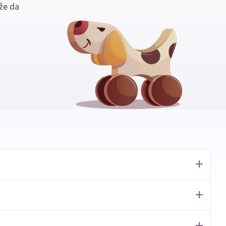
že da