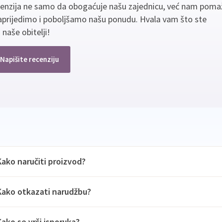
cenzija ne samo da obogaćuje našu zajednicu, već nam poma
aprijedimo i poboljšamo našu ponudu. Hvala vam što ste
 naše obitelji!
Napišite recenziju
Kako naručiti proizvod?
Kako otkazati narudžbu?
Kako se vrši isporuka?