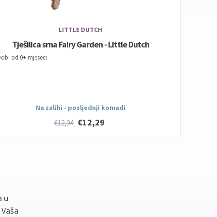
LITTLE DUTCH
Tješilica srna Fairy Garden - Little Dutch
ob: od 0+ mjeseci
Na zalihi - posljednji komadi
€12,29
€12,94
a u
. Vaša