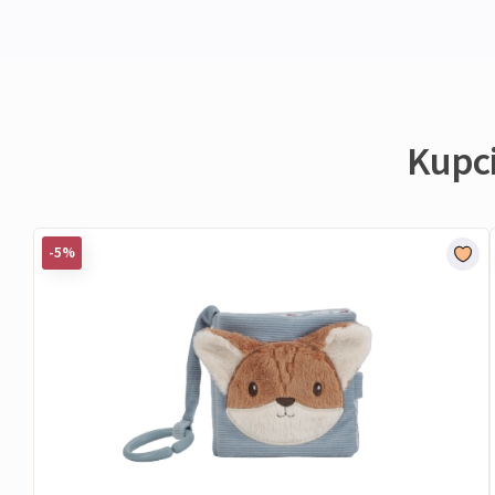
Kupci 
-5%