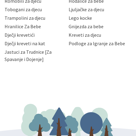
Romobili za djecu
Hodalice za bebe
Vaših osobnih podataka te omogućava pristup i
Tobogani za djecu
Ljuljačke za djecu
priopćavanje osobnih podataka samo onim svojim
zaposlenicima kojima su isti potrebni radi provedbe
Trampolini za djecu
Lego kocke
njihovih poslovnih aktivnosti, a trećim osobama samo u
Hranilice Za Bebe
Gnijezda za bebe
slučajevima koji su dozvoljeni zakonima. Napominjemo
da možete u svako doba, u potpunosti ili djelomice,
Dječji krevetići
Kreveti za djecu
bez naknade i objašnjenja odustati od dane privole i
Dječji kreveti na kat
Podloge za Igranje za Bebe
zatražiti prestanak aktivnosti obrade Vaših osobnih
Jastuci za Trudnice [Za
podataka. Opoziv privole možete podnijeti poštom na
gore navedenu adresu ili e-mailom na adresu:
Spavanje i Dojenje]