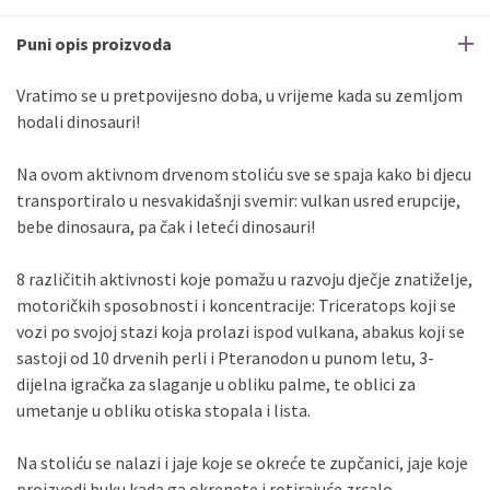
Puni opis proizvoda
Vratimo se u pretpovijesno doba, u vrijeme kada su zemljom
hodali dinosauri!
Na ovom aktivnom drvenom stoliću sve se spaja kako bi djecu
transportiralo u nesvakidašnji svemir: vulkan usred erupcije,
bebe dinosaura, pa čak i leteći dinosauri!
8 različitih aktivnosti koje pomažu u razvoju dječje znatiželje,
motoričkih sposobnosti i koncentracije: Triceratops koji se
vozi po svojoj stazi koja prolazi ispod vulkana, abakus koji se
sastoji od 10 drvenih perli i Pteranodon u punom letu, 3-
dijelna igračka za slaganje u obliku palme, te oblici za
umetanje u obliku otiska stopala i lista.
Na stoliću se nalazi i jaje koje se okreće te zupčanici, jaje koje
proizvodi buku kada ga okrenete i rotirajuće zrcalo.