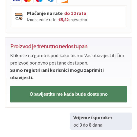
Plaćanje na rate
do 12 rata
Iznos jedne rate:
€5,82
mjesečno
PBZ
Visa
do
12
rata
Proizvod je trenutno nedostupan
PBZ
Visa Premium
do
12
rata
Kliknite na gumb ispod kako bismo Vas obavijestili čim
Erste
Diners
do
12
rata
proizvod ponovno postane dostupan.
Erste
Maestro
do
12
rata
Samo registrirani korisnici mogu zaprimiti
Erste
Master
do
12
rata
obavijesti.
Erste
Visa
do
12
rata
Obavijestite me kada bude dostupno
Sve banke
Visa
Jednokratno
Sve banke
Master
Jednokratno
Vrijeme isporuke:
Sve banke
Maestro
Jednokratno
od 3 do 8 dana
ECC
Discover
Jednokratno