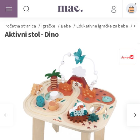
0
Početna stranica
/
Igračke
/
Bebe
/
Edukativne igračke za bebe
/
Akt
Aktivni stol - Dino