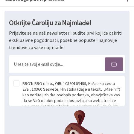
Otkrijte Čaroliju za Najmlađe!
Prijavite se na naš newsletter i budite prvi koji će otkriti
ekskluzivne pogodnosti, posebne popuste i najnovije
trendove za vaše najmlađe!
BRO'N BRO d.o.o., OIB: 10590165499, Kašinska cesta
27a , 10360 Sesvete, Hrvatska (dalje u tekstu „Mae.hr“)
kao Voditelj zbirke osobnih podataka, obavještava Vas
da se Vaši osobni podaci dostavljaju sa web stranice
www.mae.hr (dalje u tekstu „web stranice“) i da će biti
obrađeni. Prihvaćanjem ove Izjave smatra se da
slobodno i izričito dajete privolu za prikupljanje i daljnju
obradu Vaših osobnih podataka koje ustupate Mae.hr
putem ovih web stranica u svrhu odgovora i daljnje