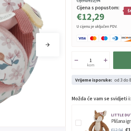
Cijena:
€12,94
Cijena s popustom:
Š
€12,29
U cijenu je uključen PDV.
kom
Vrijeme isporuke:
od 3 do 
Možda će vam se svidjeti i:
LITTLE DU
Plišana ig
€1
€12,94