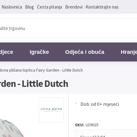
Naslovnica
Blog
Česta pitanja
Brendovi
Kontaktirajte nas
djece
Igračke
Odjeća i obuća
Hranj
ivna plišana loptica Fairy Garden - Little Dutch
den - Little Dutch
Dob: od 0+ mjeseci
SKU:
LD9025