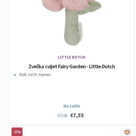
LITTLE DUTCH
Zvečka cvijet Fairy Garden - Little Dutch
Dob: od 0+ mjeseci
Na zalihi
€7,55
€7,95
-5%