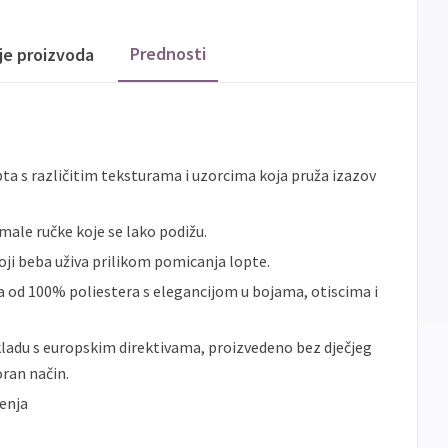
Prednosti
ije proizvoda
opta s različitim teksturama i uzorcima koja pruža izazov
 male ručke koje se lako podižu.
 koji beba uživa prilikom pomicanja lopte.
na od 100% poliestera s elegancijom u bojama, otiscima i
skladu s europskim direktivama, proizvedeno bez dječjeg
ran način.
đenja