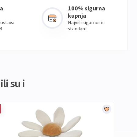
a
100% sigurna
kupnja
dostava
Najviši sigurnosni
R
standard
li su i