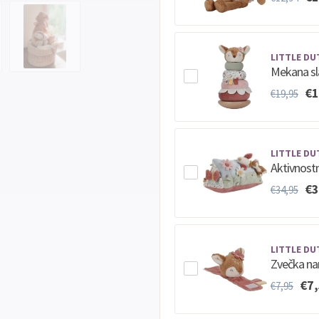
LITTLE DU
Mekana sla
€1
€19,95
LITTLE DU
Aktivnostn
€3
€34,95
LITTLE DU
Zvečka nar
€7
€7,95