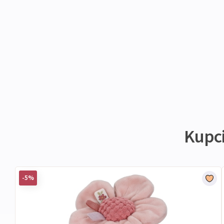
Kupci 
-5%