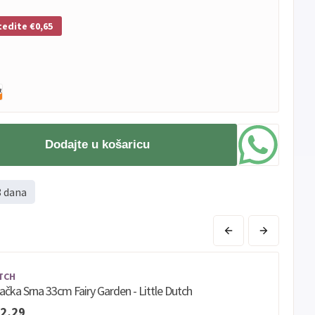
tedite €0,65
Dodajte u košaricu
8 dana
TCH
račka Srna 33cm Fairy Garden - Little Dutch
2,29