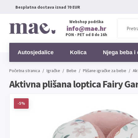
Besplatna dostava iznad 70 EUR
Webshop podrška
info@mae.hr
PON - PET od 8 do 16h
Autosjedalice
Kolica
Njega beba i 
Početna stranica
/
Igračke
/
Bebe
/
Plišane igračke za bebe
/
Akt
Aktivna plišana loptica Fairy Gar
-5%