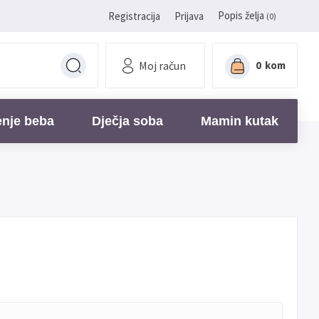
Popis želja
Registracija
Prijava
(0)
Moj račun
0
kom
enje beba
Dječja soba
Mamin kutak