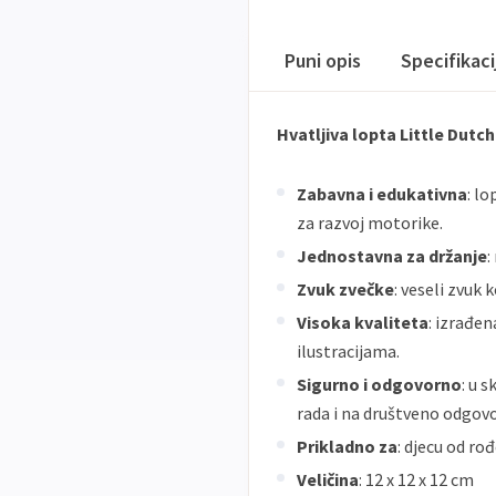
Puni opis
Specifikac
Hvatljiva lopta Little Dutch
Zabavna i edukativna
: l
za razvoj motorike.
Jednostavna za držanje
:
Zvuk zvečke
: veseli zvuk
Visoka kvaliteta
: izrađe
ilustracijama.
Sigurno i odgovorno
: u 
rada i na društveno odgovo
Prikladno za
: djecu od ro
Veličina
: 12 x 12 x 12 cm