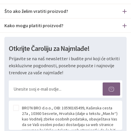
Što ako želim vratiti proizvod?
Kako mogu platiti proizvod?
Otkrijte Čaroliju za Najmlađe!
Prijavite se na naš newsletter i budite prvi koji će otkriti
ekskluzivne pogodnosti, posebne popuste i najnovije
trendove za vaše najmlađe!
BRO'N BRO d.o.o., OIB: 10590165499, Kašinska cesta
27a , 10360 Sesvete, Hrvatska (dalje u tekstu „Mae.hr“)
kao Voditelj zbirke osobnih podataka, obavještava Vas
da se Vaši osobni podaci dostavljaju sa web stranice
www.mae.hr (dalje u tekstu „web stranice“) i da će biti