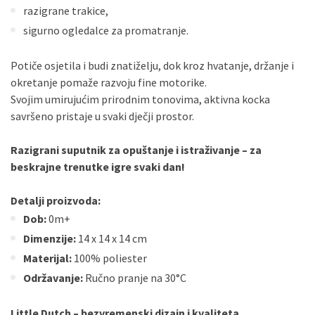
razigrane trakice,
sigurno ogledalce za promatranje.
Potiče osjetila i budi znatiželju, dok kroz hvatanje, držanje i
okretanje pomaže razvoju fine motorike.
Svojim umirujućim prirodnim tonovima, aktivna kocka
savršeno pristaje u svaki dječji prostor.
Razigrani suputnik za opuštanje i istraživanje – za
beskrajne trenutke igre svaki dan!
Detalji proizvoda:
Dob:
0m+
Dimenzije:
14 x 14 x 14 cm
Materijal:
100% poliester
Održavanje:
Ručno pranje na 30°C
Little Dutch – bezvremenski dizajn i kvaliteta