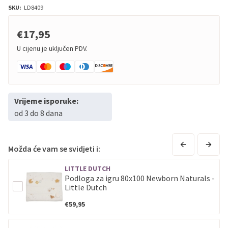
SKU:
LD8409
€17,95
U cijenu je uključen PDV.
Vrijeme isporuke:
od 3 do 8 dana
Možda će vam se svidjeti i:
LITTLE DUTCH
Podloga za igru 80x100 Newborn Naturals -
Little Dutch
€59,95