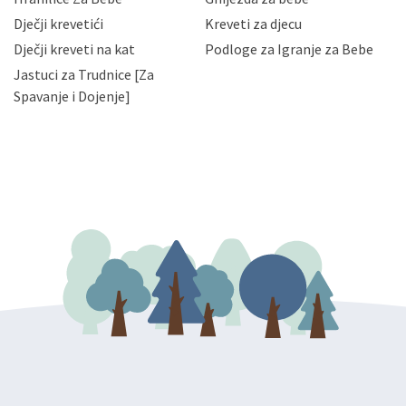
slučajevima koji su dozvoljeni zakonima. Napominjemo
da možete u svako doba, u potpunosti ili djelomice,
Dječji krevetići
Kreveti za djecu
bez naknade i objašnjenja odustati od dane privole i
Dječji kreveti na kat
Podloge za Igranje za Bebe
zatražiti prestanak aktivnosti obrade Vaših osobnih
Jastuci za Trudnice [Za
podataka. Opoziv privole možete podnijeti poštom na
gore navedenu adresu ili e-mailom na adresu:
Spavanje i Dojenje]