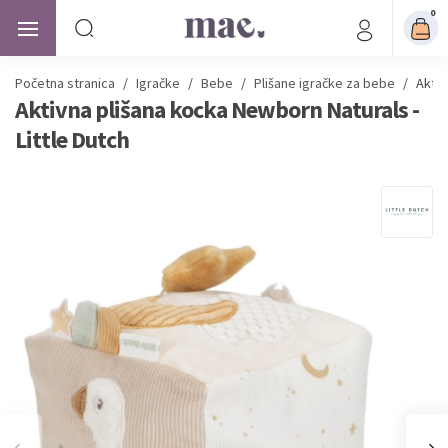
0
Početna stranica
/
Igračke
/
Bebe
/
Plišane igračke za bebe
/
Aktiv
Aktivna plišana kocka Newborn Naturals -
Little Dutch