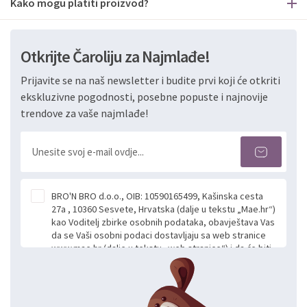
Kako mogu platiti proizvod?
Otkrijte Čaroliju za Najmlađe!
Prijavite se na naš newsletter i budite prvi koji će otkriti
ekskluzivne pogodnosti, posebne popuste i najnovije
trendove za vaše najmlađe!
BRO'N BRO d.o.o., OIB: 10590165499, Kašinska cesta
27a , 10360 Sesvete, Hrvatska (dalje u tekstu „Mae.hr“)
kao Voditelj zbirke osobnih podataka, obavještava Vas
da se Vaši osobni podaci dostavljaju sa web stranice
www.mae.hr (dalje u tekstu „web stranice“) i da će biti
obrađeni. Prihvaćanjem ove Izjave smatra se da
slobodno i izričito dajete privolu za prikupljanje i daljnju
obradu Vaših osobnih podataka koje ustupate Mae.hr
putem ovih web stranica u svrhu odgovora i daljnje