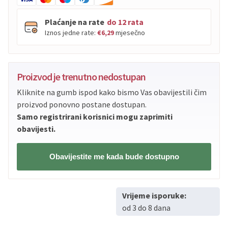
Plaćanje na rate
do 12 rata
Iznos jedne rate:
€6,29
mjesečno
PBZ
Visa
do
12
rata
Proizvod je trenutno nedostupan
PBZ
Visa Premium
do
12
rata
Kliknite na gumb ispod kako bismo Vas obavijestili čim
Erste
Diners
do
12
rata
proizvod ponovno postane dostupan.
Erste
Maestro
do
12
rata
Samo registrirani korisnici mogu zaprimiti
Erste
Master
do
12
rata
obavijesti.
Erste
Visa
do
12
rata
Obavijestite me kada bude dostupno
Sve banke
Visa
Jednokratno
Sve banke
Master
Jednokratno
Vrijeme isporuke:
Sve banke
Maestro
Jednokratno
od 3 do 8 dana
ECC
Discover
Jednokratno