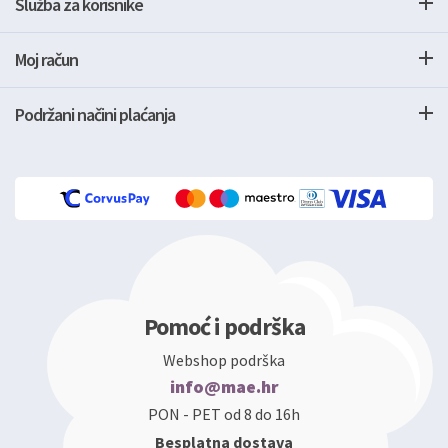
Služba za korisnike
Moj račun
Podržani načini plaćanja
Pomoć i podrška
Webshop podrška
info@mae.hr
PON - PET od 8 do 16h
Besplatna dostava