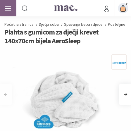
0
Početna stranica
/
Dječja soba
/
Spavanje beba i djece
/
Posteljine z
Plahta s gumicom za dječji krevet
140x70cm bijela AeroSleep