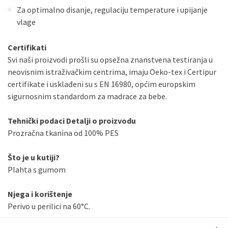
Za optimalno disanje, regulaciju temperature i upijanje
vlage
Certifikati
Svi naši proizvodi prošli su opsežna znanstvena testiranja u
neovisnim istraživačkim centrima, imaju Oeko-tex i Certipur
certifikate i usklađeni su s EN 16980, općim europskim
sigurnosnim standardom za madrace za bebe.
Tehnički podaci
Detalji o proizvodu
Prozračna tkanina od 100% PES
Što je u kutiji?
Plahta s gumom
Njega i korištenje
Perivo u perilici na 60°C.