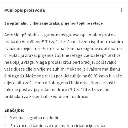
Puni opis proizvoda
Za optimalnu cirkulaciju zraka, prijenos topline i vlage
AeroSleep® plahta s gumom osigurava optimalan protok
zraka do AeroSleep® 3D zaštite. Znanstveno ispitana u suhim
i vlažnim uvjetima. Perforirana tkanina osigurava optimalnu
cirkulaciju zraka, prijenos topline i vlage. AeroSleep® plahte
ne upijaju vlagu. Vlaga prolazi kroz perforacije, održavajući
vaše dijete cijelo vrijeme suhim. Mekana je i vašem mališanu
čini ugodu. Može se prati u perilici rublja na 60 °C kako bi vaše
dijete bilo zaštićeno od alergena i bakterija. Brzo se suši i
lako se postavlja preko madraca i 3D zaštite. Izuzetno
prikladan za Essential i Evolution madrace.
Značajke:
Mekana i ugodna na dodir
Prozračna tkanina za optimalnu cirkulaciju zraka