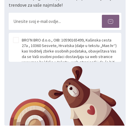
trendove za vaše najmlađe!
BRO'N BRO d.o.o., OIB: 10590165499, Kašinska cesta
27a , 10360 Sesvete, Hrvatska (dalje u tekstu „Mae.hr“)
kao Voditelj zbirke osobnih podataka, obavještava Vas
da se Vaši osobni podaci dostavljaju sa web stranice
www.mae.hr (dalje u tekstu „web stranice“) i da će biti
obrađeni. Prihvaćanjem ove Izjave smatra se da
slobodno i izričito dajete privolu za prikupljanje i daljnju
obradu Vaših osobnih podataka koje ustupate Mae.hr
putem ovih web stranica u svrhu odgovora i daljnje
komunikacije na Vaš upit poslan kroz kontakt obrazac.
Radi se o dobrovoljnom davanju podataka te ovu
Izjavu niste dužni prihvatiti odnosno niste dužni unositi
svoje osobne podatke u jednu od prijavnih
formi/obrazaca dostupnih na ovim web stranicama.
BRO'N BRO d.o.o. će s Vašim osobnim podacima
postupati sukladno Općoj uredbi o zaštiti podataka
koju možete pročitati ovdje, sukladno Politici