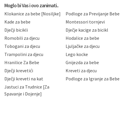
privatnosti i kolačića koju možete pročitati ovdje i
Moglo bi Vas i ovo zanimati..
sukladno drugim primjenjivim propisima Republike
Klokanice za bebe [Nosiljke]
Podloge za Previjanje Bebe
Hrvatske, a uvijek uz primjenu odgovarajućih tehničkih i
sigurnosnih mjera zaštite osobnih podataka od
Kade za bebe
Montessori tornjevi
neovlaštenog pristupa, zlouporabe, otkrivanja,
Dječji bicikli
Dječje kacige za bicikl
gubitka ili uništenja. Mae.hr štiti privatnost svojih
korisnika i posjetitelja web stranica, čuva povjerljivost
Romobili za djecu
Hodalice za bebe
Vaših osobnih podataka te omogućava pristup i
Tobogani za djecu
Ljuljačke za djecu
priopćavanje osobnih podataka samo onim svojim
zaposlenicima kojima su isti potrebni radi provedbe
Trampolini za djecu
Lego kocke
njihovih poslovnih aktivnosti, a trećim osobama samo u
Hranilice Za Bebe
Gnijezda za bebe
slučajevima koji su dozvoljeni zakonima. Napominjemo
da možete u svako doba, u potpunosti ili djelomice,
Dječji krevetići
Kreveti za djecu
bez naknade i objašnjenja odustati od dane privole i
Dječji kreveti na kat
Podloge za Igranje za Bebe
zatražiti prestanak aktivnosti obrade Vaših osobnih
Jastuci za Trudnice [Za
podataka. Opoziv privole možete podnijeti poštom na
gore navedenu adresu ili e-mailom na adresu:
Spavanje i Dojenje]