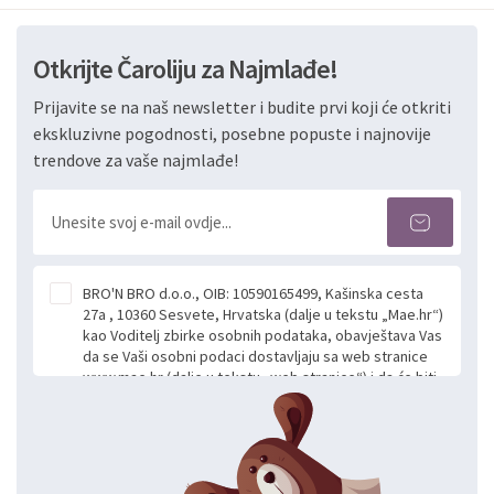
Otkrijte Čaroliju za Najmlađe!
Prijavite se na naš newsletter i budite prvi koji će otkriti
ekskluzivne pogodnosti, posebne popuste i najnovije
trendove za vaše najmlađe!
BRO'N BRO d.o.o., OIB: 10590165499, Kašinska cesta
27a , 10360 Sesvete, Hrvatska (dalje u tekstu „Mae.hr“)
kao Voditelj zbirke osobnih podataka, obavještava Vas
da se Vaši osobni podaci dostavljaju sa web stranice
www.mae.hr (dalje u tekstu „web stranice“) i da će biti
obrađeni. Prihvaćanjem ove Izjave smatra se da
slobodno i izričito dajete privolu za prikupljanje i daljnju
obradu Vaših osobnih podataka koje ustupate Mae.hr
putem ovih web stranica u svrhu odgovora i daljnje
komunikacije na Vaš upit poslan kroz kontakt obrazac.