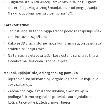
Osigurava stalnu cirkulaciju zraka oko leđa, nogu i glave
djeteta Upija vlagu i znoj Smanjuje rizik od pregrijavanja
Mekana, udobna i periva u perilici na 40°C
Karakteristike:
Jedinstvena 3D tehnologija zračne podloge raspršuje višak
topline i uvodi svježi zrak.
Kako se 3D zračni sloj ne može komprimirati, on osigurava
stalnu cirkulaciju zraka.
Na taj način djetetova leđa i kosa ostanu suha, a vožnja u
sjedalicama i kolicima ugodna i svježa.
Mekani, upijajući sloj od organskog pamuka
Dijete sjedi na mekom sloju organskog pamuka koji upija
sav višak znoja.
Zračna podloga je izuzetno udobna, a korištenjem
podloga štitimo originalne presvlake autosjedalica i
kolica, te će dulje izgledati nova i lijepa.