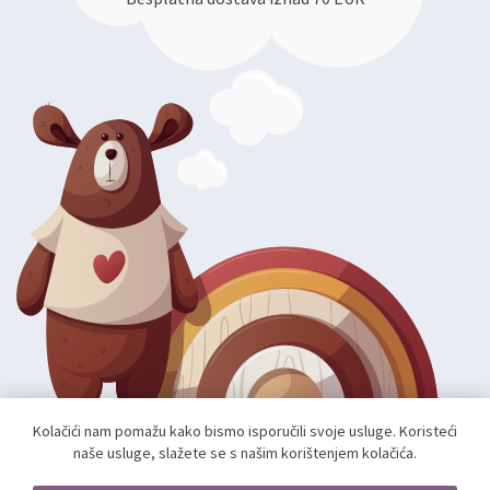
Kolačići nam pomažu kako bismo isporučili svoje usluge. Koristeći
naše usluge, slažete se s našim korištenjem kolačića.
Autorska prava; 2026 mae.hr. Sva prava pridržana.