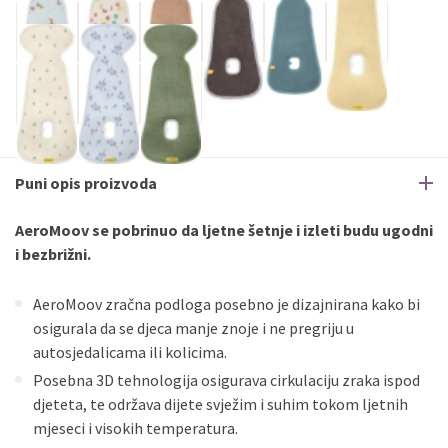
Puni opis proizvoda
AeroMoov se pobrinuo da ljetne šetnje i izleti budu ugodni
i bezbrižni.
AeroMoov zračna podloga posebno je dizajnirana kako bi
osigurala da se djeca manje znoje i ne pregriju u
autosjedalicama ili kolicima.
Posebna 3D tehnologija osigurava cirkulaciju zraka ispod
djeteta, te održava dijete svježim i suhim tokom ljetnih
mjeseci i visokih temperatura.