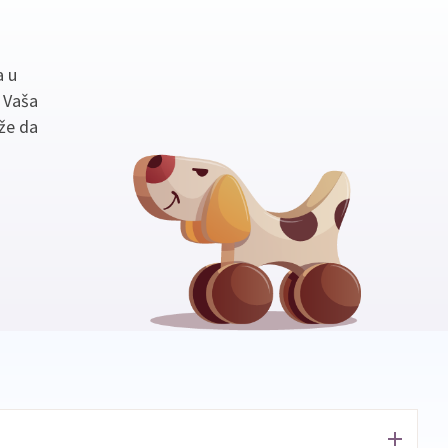
a u
. Vaša
že da