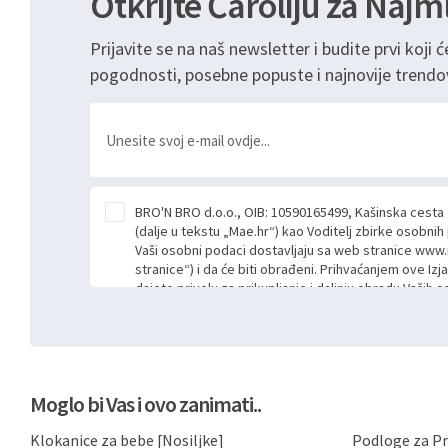
Otkrijte Čaroliju za Najm
Prijavite se na naš newsletter i budite prvi koji ć
pogodnosti, posebne popuste i najnovije trendo
BRO'N BRO d.o.o., OIB: 10590165499, Kašinska cesta
(dalje u tekstu „Mae.hr“) kao Voditelj zbirke osobni
Vaši osobni podaci dostavljaju sa web stranice www.
stranice“) i da će biti obrađeni. Prihvaćanjem ove Izj
dajete privolu za prikupljanje i daljnju obradu Vaših
Mae.hr putem ovih web stranica u svrhu odgovora i da
poslan kroz kontakt obrazac. Radi se o dobrovoljno
niste dužni prihvatiti odnosno niste dužni unositi s
prijavnih formi/obrazaca dostupnih na ovim web str
Vašim osobnim podacima postupati sukladno Općoj ur
Moglo bi Vas i ovo zanimati..
možete pročitati ovdje, sukladno Politici privatnosti 
ovdje i sukladno drugim primjenjivim propisima Repub
Klokanice za bebe [Nosiljke]
Podloge za Pr
primjenu odgovarajućih tehničkih i sigurnosnih mjer