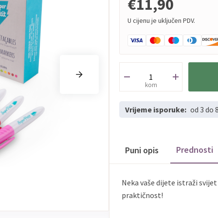
€11,90
U cijenu je uključen PDV.
kom
Vrijeme isporuke:
od 3 do 
Prednosti
Puni opis
Neka vaše dijete istraži svije
praktičnost!