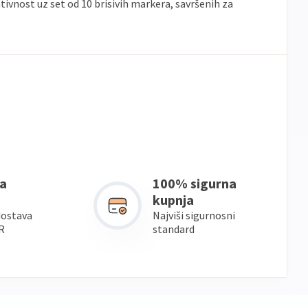
tivnost uz set od 10 brisivih markera, savršenih za
a
100% sigurna
kupnja
dostava
Najviši sigurnosni
R
standard