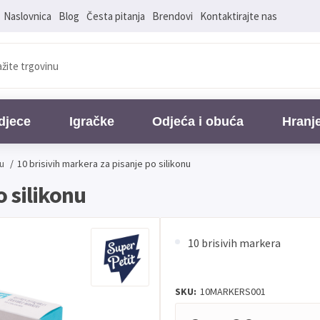
Naslovnica
Blog
Česta pitanja
Brendovi
Kontaktirajte nas
djece
Igračke
Odjeća i obuća
Hranj
cu
/
10 brisivih markera za pisanje po silikonu
o silikonu
10 brisivih markera
SKU:
10MARKERS001