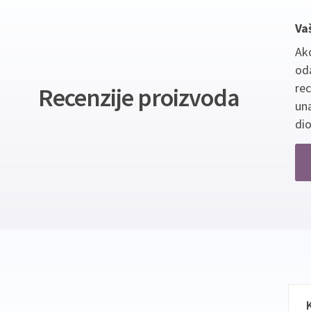
Va
Ako
oda
re
Recenzije proizvoda
un
dio