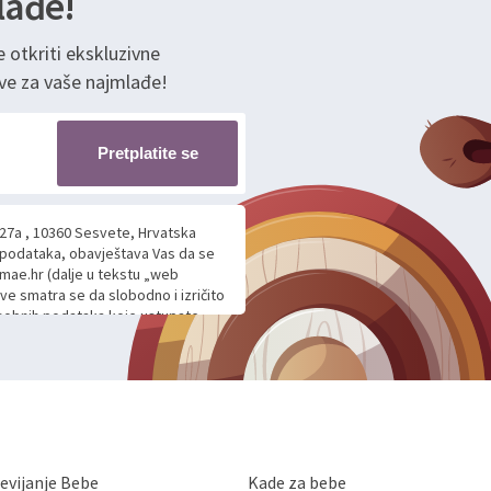
lađe!
e otkriti ekskluzivne
ve za vaše najmlađe!
Pretplatite se
 27a , 10360 Sesvete, Hrvatska
h podataka, obavještava Vas da se
mae.hr (dalje u tekstu „web
ave smatra se da slobodno i izričito
 osobnih podataka koje ustupate
ljnje komunikacije na Vaš upit
m davanju podataka te ovu Izjavu
voje osobne podatke u jednu od
anicama. BRO'N BRO d.o.o. će s
edbi o zaštiti podataka koju
i kolačića koju možete pročitati
like Hrvatske, a uvijek uz
evijanje Bebe
Kade za bebe
a zaštite osobnih podataka od