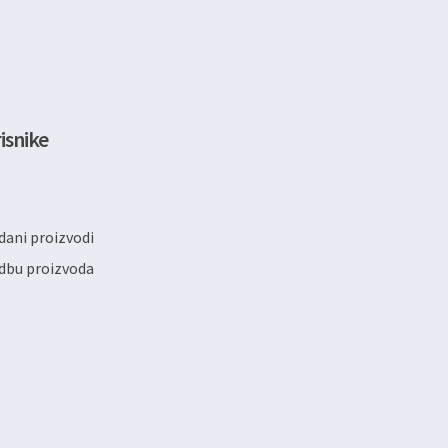
isnike
ani proizvodi
dbu proizvoda