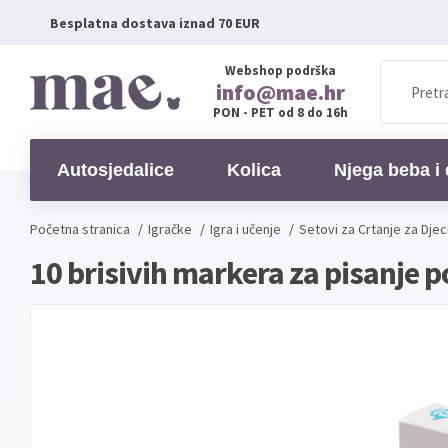
Besplatna dostava iznad 70 EUR
Webshop podrška
info@mae.hr
PON - PET od 8 do 16h
Autosjedalice
Kolica
Njega beba i 
Početna stranica
/
Igračke
/
Igra i učenje
/
Setovi za Crtanje za Dje
10 brisivih markera za pisanje p