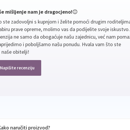
še mišljenje nam je dragocjeno!
😊
 ste zadovoljni s kupnjom i želite pomoći drugim roditeljim
biru prave opreme, molimo vas da podijelite svoje iskustvo
cenzija ne samo da obogaćuje našu zajednicu, već nam poma
aprijedimo i poboljšamo našu ponudu. Hvala vam što ste
 naše obitelji!
Napišite recenziju
Kako naručiti proizvod?