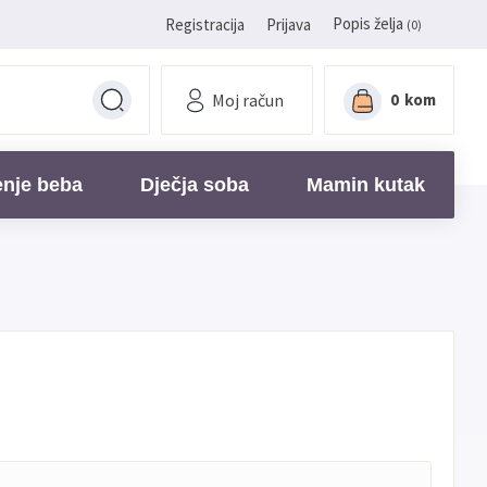
Popis želja
Registracija
Prijava
(0)
Moj račun
0
kom
enje beba
Dječja soba
Mamin kutak