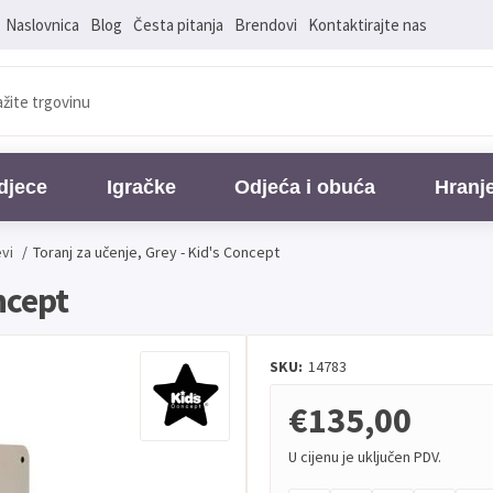
Naslovnica
Blog
Česta pitanja
Brendovi
Kontaktirajte nas
djece
Igračke
Odjeća i obuća
Hranj
vi
/
Toranj za učenje, Grey - Kid's Concept
ncept
SKU:
14783
€135,00
U cijenu je uključen PDV.