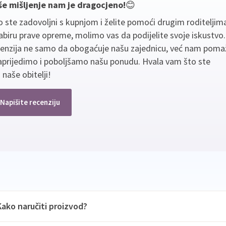
še mišljenje nam je dragocjeno!
😊
 ste zadovoljni s kupnjom i želite pomoći drugim roditeljim
biru prave opreme, molimo vas da podijelite svoje iskustvo
cenzija ne samo da obogaćuje našu zajednicu, već nam poma
aprijedimo i poboljšamo našu ponudu. Hvala vam što ste
 naše obitelji!
Napišite recenziju
Kako naručiti proizvod?