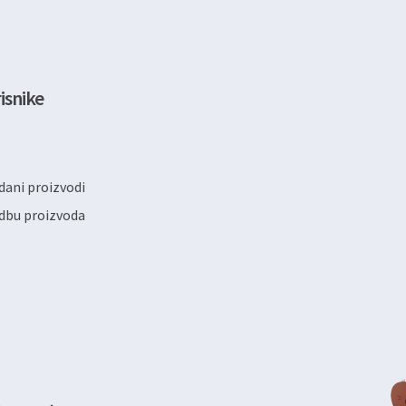
isnike
ani proizvodi
dbu proizvoda