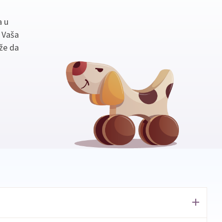
a u
. Vaša
že da