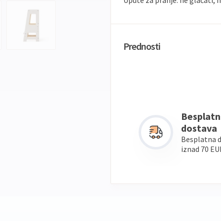
Upute za pranje: ne glačati, ne 
Prednosti
Besplatn
dostava
Besplatna 
iznad 70 EU