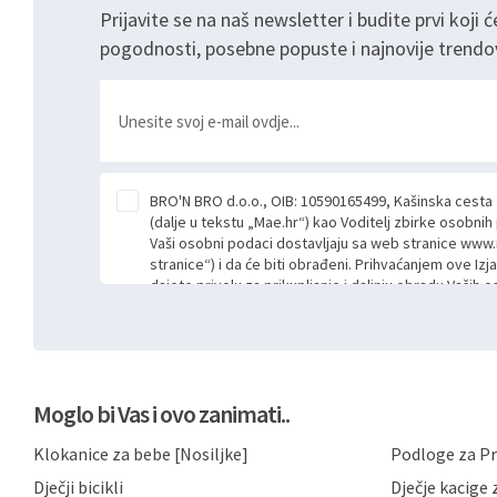
Prijavite se na naš newsletter i budite prvi koji ć
pogodnosti, posebne popuste i najnovije trendo
BRO'N BRO d.o.o., OIB: 10590165499, Kašinska cesta
(dalje u tekstu „Mae.hr“) kao Voditelj zbirke osobni
Vaši osobni podaci dostavljaju sa web stranice www.
stranice“) i da će biti obrađeni. Prihvaćanjem ove Izj
dajete privolu za prikupljanje i daljnju obradu Vaših
Mae.hr putem ovih web stranica u svrhu odgovora i da
poslan kroz kontakt obrazac. Radi se o dobrovoljno
niste dužni prihvatiti odnosno niste dužni unositi s
prijavnih formi/obrazaca dostupnih na ovim web str
Vašim osobnim podacima postupati sukladno Općoj ur
Moglo bi Vas i ovo zanimati..
možete pročitati ovdje, sukladno Politici privatnosti 
ovdje i sukladno drugim primjenjivim propisima Repub
Klokanice za bebe [Nosiljke]
Podloge za Pr
primjenu odgovarajućih tehničkih i sigurnosnih mjer
neovlaštenog pristupa, zlouporabe, otkrivanja, gubitka
Dječji bicikli
Dječje kacige z
privatnost svojih korisnika i posjetitelja web stranic