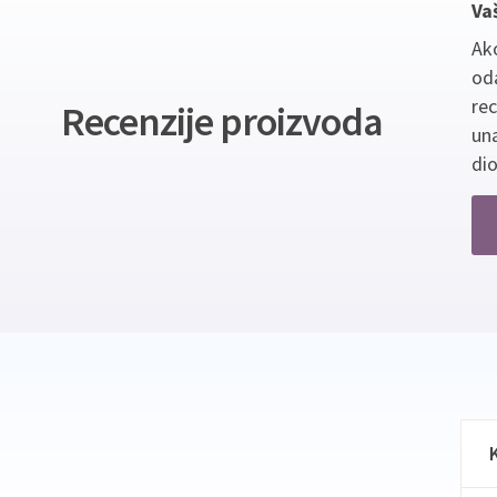
Va
Ako
oda
re
Recenzije proizvoda
un
dio