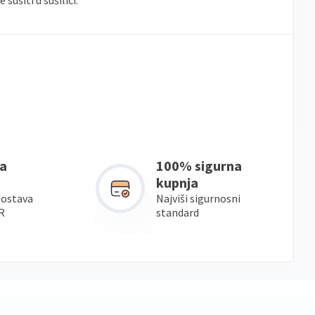
sušiti u sušilici.
a
100% sigurna
kupnja
dostava
Najviši sigurnosni
R
standard