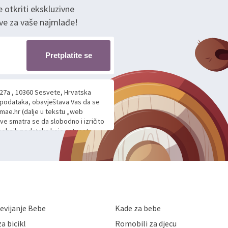
e otkriti ekskluzivne
ve za vaše najmlađe!
Pretplatite se
 27a , 10360 Sesvete, Hrvatska
h podataka, obavještava Vas da se
mae.hr (dalje u tekstu „web
ave smatra se da slobodno i izričito
 osobnih podataka koje ustupate
ljnje komunikacije na Vaš upit
m davanju podataka te ovu Izjavu
voje osobne podatke u jednu od
anicama. BRO'N BRO d.o.o. će s
edbi o zaštiti podataka koju
i kolačića koju možete pročitati
like Hrvatske, a uvijek uz
evijanje Bebe
Kade za bebe
a zaštite osobnih podataka od
 ili uništenja. Mae.hr štiti
a bicikl
Romobili za djecu
a, čuva povjerljivost Vaših osobnih