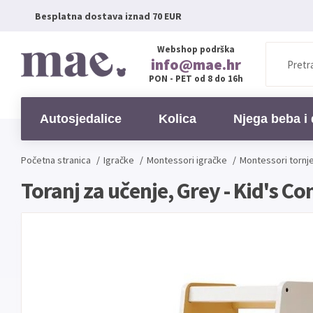
Besplatna dostava iznad 70 EUR
Webshop podrška
info@mae.hr
PON - PET od 8 do 16h
Autosjedalice
Kolica
Njega beba i 
Početna stranica
/
Igračke
/
Montessori igračke
/
Montessori tornje
Toranj za učenje, Grey - Kid's Co