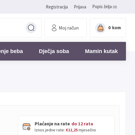
Popis želja
Registracija
Prijava
(0)
Moj račun
0
kom
enje beba
Dječja soba
Mamin kutak
Plaćanje na rate
do 12 rata
Iznos jedne rate:
€11,25
mjesečno