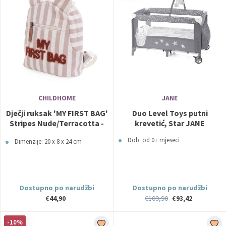
CHILDHOME
JANE
Dječji ruksak 'MY FIRST BAG'
Duo Level Toys putni
Stripes Nude/Terracotta -
krevetić, Star JANE
Childhome
Dob: od 0+ mjeseci
Dimenzije: 20 x 8 x 24 cm
Dostupno po narudžbi
Dostupno po narudžbi
€44,90
€109,90
€93,42
-10%