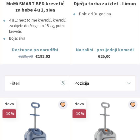
MoMi SMART BED krevetić
Dječja torba za izlet - Limun
za bebe 4 u 1, siva
Dob: od 3+ godina
4 u 1: next to me krevetić, krevetić
za dijete do 9 kg i do 15 kg, putni
krevetić
Boja: siva
Dob: od 0+ mjeseci
Dostupno po narudžbi
Na zalihi - posljednji komadi
€225,90
€192,02
€25,00
Filteri
Novo
Novo
-10%
-10%