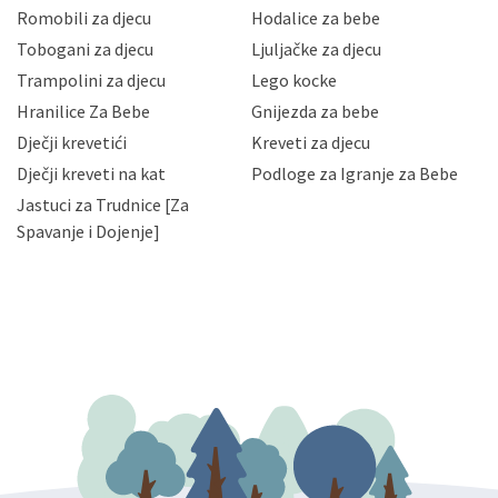
korisnika i posjetitelja web stranica, čuva povjerljivost
Romobili za djecu
Hodalice za bebe
Vaših osobnih podataka te omogućava pristup i
Tobogani za djecu
Ljuljačke za djecu
priopćavanje osobnih podataka samo onim svojim
zaposlenicima kojima su isti potrebni radi provedbe
Trampolini za djecu
Lego kocke
njihovih poslovnih aktivnosti, a trećim osobama samo u
Hranilice Za Bebe
Gnijezda za bebe
slučajevima koji su dozvoljeni zakonima. Napominjemo
da možete u svako doba, u potpunosti ili djelomice,
Dječji krevetići
Kreveti za djecu
bez naknade i objašnjenja odustati od dane privole i
Dječji kreveti na kat
Podloge za Igranje za Bebe
zatražiti prestanak aktivnosti obrade Vaših osobnih
Jastuci za Trudnice [Za
podataka. Opoziv privole možete podnijeti poštom na
gore navedenu adresu ili e-mailom na adresu:
Spavanje i Dojenje]