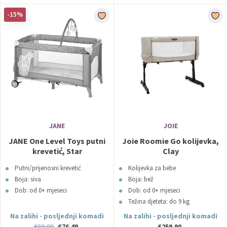
-15%
JANE
JOIE
JANE One Level Toys putni
Joie Roomie Go kolijevka,
krevetić, Star
Clay
Putni/prijenosni krevetić
Kolijevka za bebe
Boja: siva
Boja: bež
Dob: od 0+ mjeseci
Dob: od 0+ mjeseci
Težina djeteta: do 9 kg
Na zalihi - posljednji komadi
Na zalihi - posljednji komadi
€89,99
€76,49
€259,90