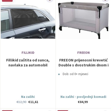
FILLIKID
FREEON
Fillikid zaštita od sunca,
FREEON prijenosni krevetić
navlaka za automobil
Double s dvostrukim dnom i
prozora, crna
pomičnom stranicom 39968
Dob: od 0+ mjeseci
Na zalihi
Na zalihi - posljednji komadi
€12,90
€11,61
€84,99