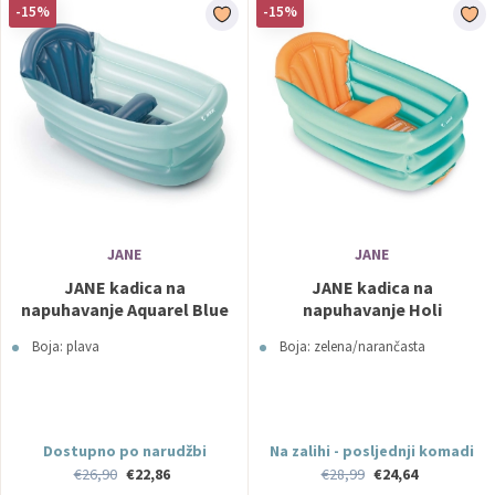
-15%
-15%
JANE
JANE
JANE kadica na
JANE kadica na
napuhavanje Aquarel Blue
napuhavanje Holi
Boja: plava
Boja: zelena/narančasta
Dostupno po narudžbi
Na zalihi - posljednji komadi
€26,90
€22,86
€28,99
€24,64