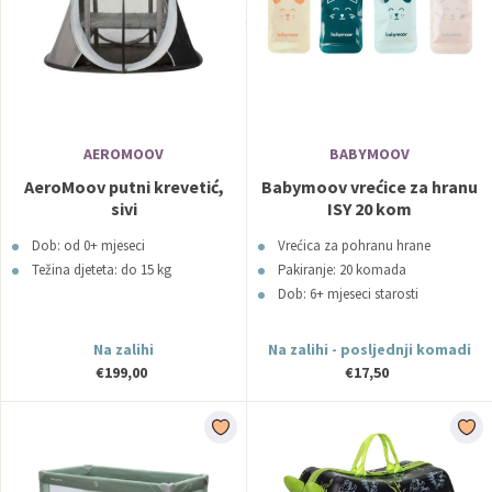
AEROMOOV
BABYMOOV
AeroMoov putni krevetić,
Babymoov vrećice za hranu
sivi
ISY 20 kom
Dob: od 0+ mjeseci
Vrećica za pohranu hrane
Težina djeteta: do 15 kg
Pakiranje: 20 komada
Dob: 6+ mjeseci starosti
Na zalihi
Na zalihi - posljednji komadi
€199,00
€17,50