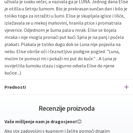
uživala je svaku večer, a nazvala ga je LUNA. Jednog dana Elise
je otišla u šetnju šumom. Bio je prekrasan sunčan dan i bilo je
toliko toga za istražiti u šumi. Elise je skupljala iglice i lišće,
izležavala se u mekoj mahovini, hranila ptice i promatrala
vjeverice. Odjednom je šuma pala u mrak. Elise se bojala
mraka i nije mogla pronaći put kući. Sjela je na panj i počela
plakati. Plakala je toliko dugo dok se Luna nije pojavila na
nebu. Elise obriše oči i čeznutljivo podigne pogled. "Luna,
molim te pomozi mi i pokaži mi put do kuće." ...A Luna je
osvijetlila šumsku stazu i sigurno odvela Elise do njene
kućice...)
Prednosti
Recenzije proizvoda
Vaše mišljenje nam je dragocjeno!
😊
Ako ste zadovoljni s kupnjom i želite pomoći drugim