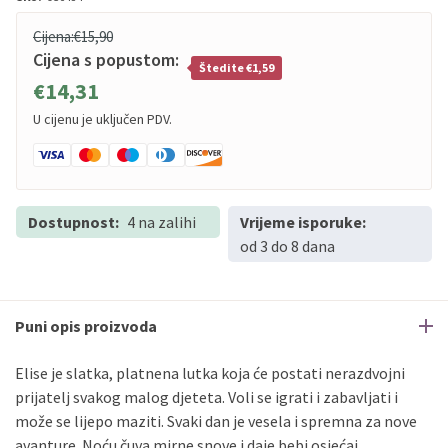
Cijena:
€15,90
Cijena s popustom:
Štedite €1,59
€14,31
U cijenu je uključen PDV.
Dostupnost:
4 na zalihi
Vrijeme isporuke:
od 3 do 8 dana
Puni opis proizvoda
Elise je slatka, platnena lutka koja će postati nerazdvojni
prijatelj svakog malog djeteta. Voli se igrati i zabavljati i
može se lijepo maziti. Svaki dan je vesela i spremna za nove
avanture. Noću čuva mirne snove i daje bebi osjećaj