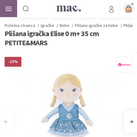
0
Početna stranica
/
Igračke
/
Bebe
/
Plišane igračke za bebe
/
Plišana
Plišana igračka Elise 0 m+ 35 cm
PETITE&MARS
-10%