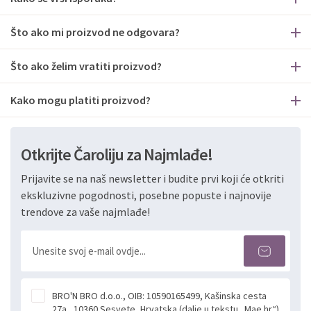
Što ako mi proizvod ne odgovara?
Što ako želim vratiti proizvod?
Kako mogu platiti proizvod?
Otkrijte Čaroliju za Najmlađe!
Prijavite se na naš newsletter i budite prvi koji će otkriti
ekskluzivne pogodnosti, posebne popuste i najnovije
trendove za vaše najmlađe!
BRO'N BRO d.o.o., OIB: 10590165499, Kašinska cesta
27a , 10360 Sesvete, Hrvatska (dalje u tekstu „Mae.hr“)