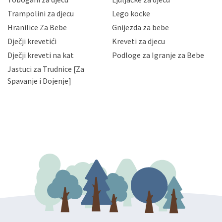
priopćavanje osobnih podataka samo onim svojim
zaposlenicima kojima su isti potrebni radi provedbe
Trampolini za djecu
Lego kocke
njihovih poslovnih aktivnosti, a trećim osobama samo u
Hranilice Za Bebe
Gnijezda za bebe
slučajevima koji su dozvoljeni zakonima. Napominjemo
da možete u svako doba, u potpunosti ili djelomice,
Dječji krevetići
Kreveti za djecu
bez naknade i objašnjenja odustati od dane privole i
Dječji kreveti na kat
Podloge za Igranje za Bebe
zatražiti prestanak aktivnosti obrade Vaših osobnih
Jastuci za Trudnice [Za
podataka. Opoziv privole možete podnijeti poštom na
gore navedenu adresu ili e-mailom na adresu:
Spavanje i Dojenje]