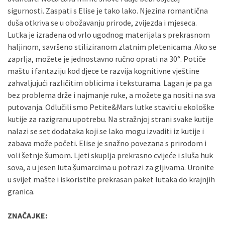
sigurnosti. Zaspati s Elise je tako lako. Njezina romantična
duša otkriva se u obožavanju prirode, zvijezda i mjeseca.
Lutka je izrađena od vrlo ugodnog materijala s prekrasnom
haljinom, savršeno stiliziranom zlatnim pletenicama. Ako se
zaprlja, možete je jednostavno ručno oprati na 30°. Potiče
maštu i fantaziju kod djece te razvija kognitivne vještine
zahvaljujući različitim oblicima i teksturama. Lagan je pa ga
bez problema drže i najmanje ruke, a možete ga nositi na sva
putovanja. Odlučili smo Petite&Mars lutke staviti u ekološke
kutije za razigranu upotrebu. Na stražnjoj strani svake kutije
nalazi se set dodataka koji se lako mogu izvaditi iz kutije i
zabava može početi. Elise je snažno povezana s prirodom i
voli šetnje šumom. Ljeti skuplja prekrasno cvijeće i sluša huk
sova, a u jesen luta šumarcima u potrazi za gljivama. Uronite
u svijet mašte i iskoristite prekrasan paket lutaka do krajnjih
granica.
ZNAČAJKE: