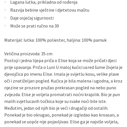
Lagana lutka, prikladna od rođenja
Razvija bebine vještine i djetetovu maštu
Daje osjećaj sigurnosti
Može se prati ručno na 30
Materijal: lutka: 100% poliester, haljina: 100% pamuk
Veličina proizvoda: 35 cm
Postoji i jedna lijepa priča o Elise koja se može pričati djeci
prije spavanja. Priča o Luni U maloj kućici usred šume živjela je
djevojčica po imenu Elise. Imala je svijetlu kosu, velike plave
oči i znatiželjan pogled. Kućica je bila malena i ugodna, a kroz
njezine se prozore pružao prekrasan pogled na nebo puno
zvijezda. Elise je voljela promatrati noćni krajolik. Bio je pun
malih svjetlucavih točkica koje su svake noći bile iste.
Međutim, jedan od njih bio je veći i drugačiji od ostalih.
Ponekad je bio okrugao, ponekad je izgledao kao kroasan, a
ponekad se uopće nije pojavljivao. Elise ga je najviše voljela,