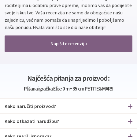
roditeljima u odabiru prave opreme, molimo vas da podijelite
svoje iskustvo. Vaša recenzija ne samo da obogaćuje našu
zajednicu, već nam pomaže da unaprijedimo i poboljšamo
našu ponudu. Hvala vam što ste dio naše obitelji!
Napišite recenziju
Najčešća pitanja za proizvod:
Plišana igračka Elise 0 m+ 35 cm PETITE&MARS
Kako naručiti proizvod?
Kako otkazati narudžbu?
Kako se vrši isporuka?